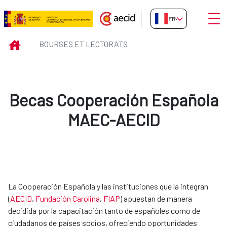
Saut au contenu principal
Ouvri
FR-FR
Bourses et Lectorats
INICIO
BOURSES ET LECTORATS
Becas Cooperación Española
MAEC-AECID
La Cooperación Española y las instituciones que la integran
(
AECID
,
Fundación Carolina​
,
FIAP​
) apuestan de manera
decidida por la capacitación tanto de españoles como de
ciudadanos de países socios, ofreciendo oportunidades