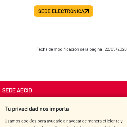
SEDE ELECTRÓNICA
Fecha de modificación de la página: 22/05/2026
SEDE AECID
Av. Reyes Católicos 4 - 28040 Madrid
Tu privacidad nos importa
Tel. +34 900 20 30 54​​​​​​​
centro.informacion@aecid.es
Usamos cookies para ayudarle a navegar de manera eficiente y