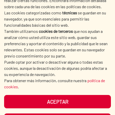
realizar ciertas funciones. Encontrará información detallada
sobre cada una de las cookies en las políticas de cookies.
AECID
OÙ NOUS COOPÉRONS
Las cookies categorizadas como
técnicas
se guardan en su
L'ACTION HUMANITAIRE
SALLE DE PRESSE
navegador, ya que son esenciales para permitir las
ESPAGNOLE
funcionalidades básicas del sitio web.
CULTURE ET SCIENCE
BIBLIOTHÈQUE
También utilizamos
cookies de terceros
que nos ayudan a
analizar cómo usted utiliza este sitio web, guardar sus
preferencias y aportar el contenido y la publicidad que le sean
relevantes. Estas cookies solo se guardan en su navegador
previo consentimiento por su parte.
Puede optar por activar o desactivar alguna o todas estas
NOS RÉSEAUX SOCIAUX
cookies, aunque la desactivación de algunas podría afectar a
su experiencia de navegación.
Para obtener más información, consulte nuestra
política de
cookies
.
ACEPTAR
MENTIONS LÉGALES
PROTECTION DES DONNÉES
COOKIES
NAVÉGATION