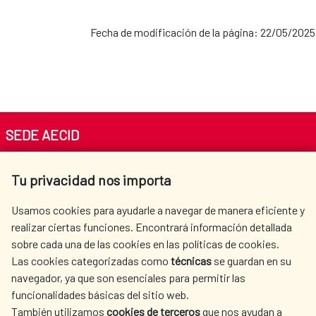
Fecha de modificación de la página: 22/05/2025
SEDE AECID
Av. Reyes Católicos 4 - 28040 Madrid
Tu privacidad nos importa
Tel. +34 900 20 30 54​​​​​​​
centro.informacion@aecid.es
Usamos cookies para ayudarle a navegar de manera eficiente y
realizar ciertas funciones. Encontrará información detallada
sobre cada una de las cookies en las políticas de cookies.
AECID
OÙ NOUS COOPÉRONS
Las cookies categorizadas como
técnicas
se guardan en su
L'ACTION HUMANITAIRE
SALLE DE PRESSE
navegador, ya que son esenciales para permitir las
ESPAGNOLE
funcionalidades básicas del sitio web.
También utilizamos
cookies de terceros
que nos ayudan a
CULTURE ET SCIENCE
BIBLIOTHÈQUE