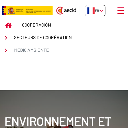
Saut au contenu principal
Ouvri
FR-FR
Acción climática y sostenibilid
INICIO
COOPERACIÓN
SECTEURS DE COOPÉRATION
MEDIO AMBIENTE
ENVIRONNEMENT ET