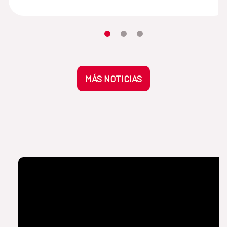
Desplaza el carrusel hasta su eleme
Desplaza el carrusel hasta su 
Desplaza el carrusel hasta
MÁS NOTICIAS