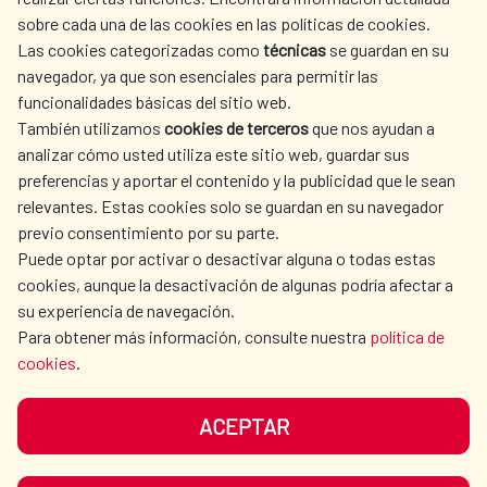
sobre cada una de las cookies en las políticas de cookies.
AECID
OÙ NOUS COOPÉRONS
Las cookies categorizadas como
técnicas
se guardan en su
L'ACTION HUMANITAIRE
SALLE DE PRESSE
navegador, ya que son esenciales para permitir las
ESPAGNOLE
funcionalidades básicas del sitio web.
CULTURE ET SCIENCE
BIBLIOTHÈQUE
También utilizamos
cookies de terceros
que nos ayudan a
analizar cómo usted utiliza este sitio web, guardar sus
preferencias y aportar el contenido y la publicidad que le sean
relevantes. Estas cookies solo se guardan en su navegador
previo consentimiento por su parte.
Puede optar por activar o desactivar alguna o todas estas
NOS RÉSEAUX SOCIAUX
cookies, aunque la desactivación de algunas podría afectar a
su experiencia de navegación.
Para obtener más información, consulte nuestra
política de
cookies
.
ACEPTAR
MENTIONS LÉGALES
PROTECTION DES DONNÉES
COOKIES
NAVÉGATION