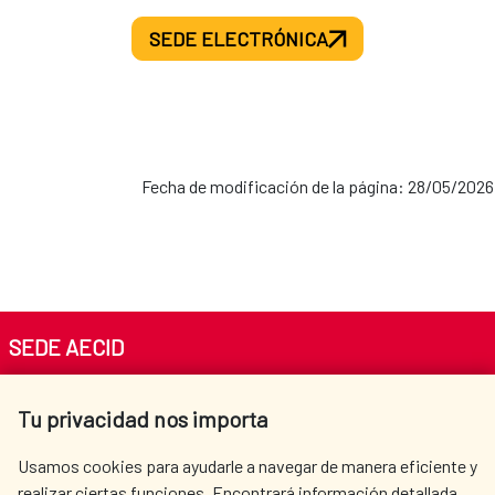
SEDE ELECTRÓNICA
Fecha de modificación de la página: 28/05/2026
SEDE AECID
Av. Reyes Católicos 4 - 28040 Madrid
Tu privacidad nos importa
Tel. +34 900 20 30 54​​​​​​​
centro.informacion@aecid.es
Usamos cookies para ayudarle a navegar de manera eficiente y
realizar ciertas funciones. Encontrará información detallada