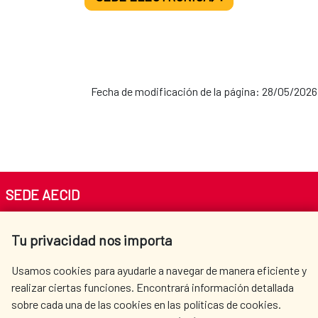
Fecha de modificación de la página: 28/05/2026
SEDE AECID
Av. Reyes Católicos 4 - 28040 Madrid
Tu privacidad nos importa
Tel. +34 900 20 30 54​​​​​​​
centro.informacion@aecid.es
Usamos cookies para ayudarle a navegar de manera eficiente y
realizar ciertas funciones. Encontrará información detallada
sobre cada una de las cookies en las políticas de cookies.
AECID
OÙ NOUS COOPÉRONS