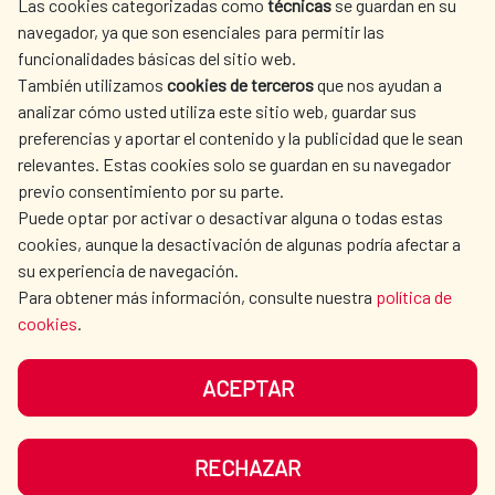
Las cookies categorizadas como
técnicas
se guardan en su
L'ACTION HUMANITAIRE
SALLE DE PRESSE
navegador, ya que son esenciales para permitir las
ESPAGNOLE
funcionalidades básicas del sitio web.
CULTURE ET SCIENCE
BIBLIOTHÈQUE
También utilizamos
cookies de terceros
que nos ayudan a
analizar cómo usted utiliza este sitio web, guardar sus
preferencias y aportar el contenido y la publicidad que le sean
relevantes. Estas cookies solo se guardan en su navegador
previo consentimiento por su parte.
Puede optar por activar o desactivar alguna o todas estas
NOS RÉSEAUX SOCIAUX
cookies, aunque la desactivación de algunas podría afectar a
su experiencia de navegación.
Para obtener más información, consulte nuestra
política de
cookies
.
ACEPTAR
MENTIONS LÉGALES
PROTECTION DES DONNÉES
COOKIES
NAVÉGATION
RECHAZAR
ACCESSIBILITÉ
PLAN DU SITE