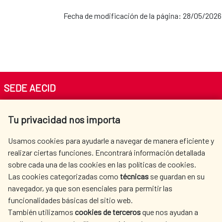
Fecha de modificación de la página: 28/05/2026
SEDE AECID
Av. Reyes Católicos 4 - 28040 Madrid
Tu privacidad nos importa
Tel. +34 900 20 30 54​​​​​​​
centro.informacion@aecid.es
Usamos cookies para ayudarle a navegar de manera eficiente y
realizar ciertas funciones. Encontrará información detallada
sobre cada una de las cookies en las políticas de cookies.
AECID
OÙ NOUS COOPÉRONS
Las cookies categorizadas como
técnicas
se guardan en su
L'ACTION HUMANITAIRE
SALLE DE PRESSE
navegador, ya que son esenciales para permitir las
ESPAGNOLE
funcionalidades básicas del sitio web.
CULTURE ET SCIENCE
BIBLIOTHÈQUE
También utilizamos
cookies de terceros
que nos ayudan a