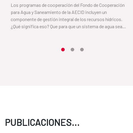
Los programas de cooperación del Fondo de Cooperación
para Agua y Saneamiento de la AECID incluyen un
componente de gestión integral de los recursos hídricos.
¿Qué significa eso? Que para que un sistema de agua sea
sostenible es necesario cuidar el suelo y la vegetación que
rodea a la cuenca. En este vídeo, Cayetana, de el Salvador, nos
cuenta cómo lo han conseguido.
Item 1
Item2
Item3
PUBLICACIONES...