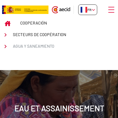
Saut au contenu principal
Ouvri
FR-FR
Cooperación Española en agua 
INICIO
COOPERACIÓN
SECTEURS DE COOPÉRATION
AGUA Y SANEAMIENTO
EAU ET ASSAINISSEMENT