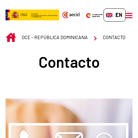
Skip to Main Content
EN-GB
men
INICIO
OCE - REPÚBLICA DOMINICANA
CONTACTO
Contacto