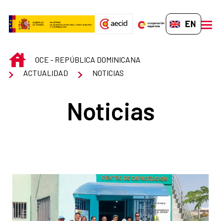
Skip to Main Content
EN-GB
men
INICIO
OCE - REPÚBLICA DOMINICANA
ACTUALIDAD
NOTICIAS
Noticias