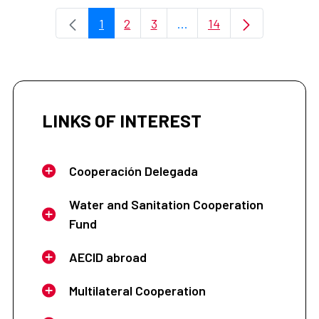
1
2
3
...
14
Page
Page
Page
Intermediate Pages Use T
Page
LINKS OF INTEREST
Cooperación Delegada
Water and Sanitation Cooperation
Fund
AECID abroad
Multilateral Cooperation