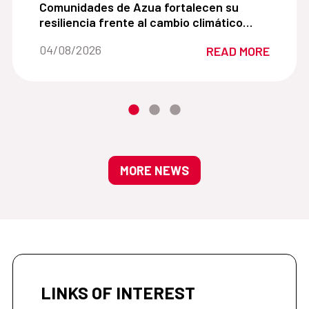
es adolescentes promoviendo una comprensión cercana de 
Comunidades de Azua fortalecen su resiliencia fr
Comunidades de Azua fortalecen su
resiliencia frente al cambio climático
mediante la agroecología y la gestión
Date of the news::
04/08/2026
READ MORE
sostenible del agua
MORE NEWS
LINKS OF INTEREST