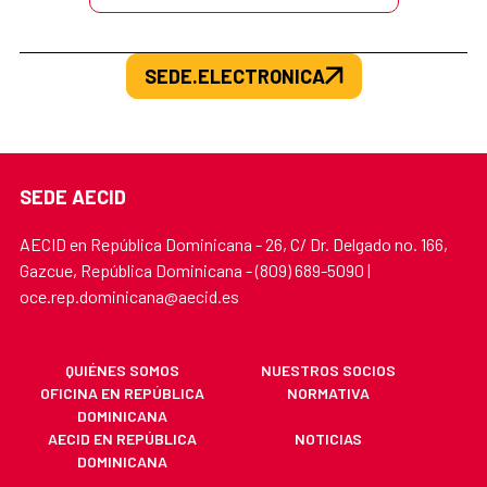
SEDE.ELECTRONICA
SEDE AECID
AECID en República Dominicana - 26, C/ Dr. Delgado no. 166,
Gazcue, República Dominicana - (809) 689-5090 |
oce.rep.dominicana@aecid.es
QUIÉNES SOMOS
NUESTROS SOCIOS
OFICINA EN REPÚBLICA
NORMATIVA
DOMINICANA
AECID EN REPÚBLICA
NOTICIAS
DOMINICANA