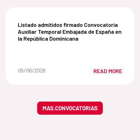
Listado admitidos firmado Convocatoria Auxilia
Listado admitidos firmado Convocatoria
Auxiliar Temporal Embajada de España en
la República Dominicana
Date of the news::
05/06/2026
READ MORE
MAS.CONVOCATORIAS