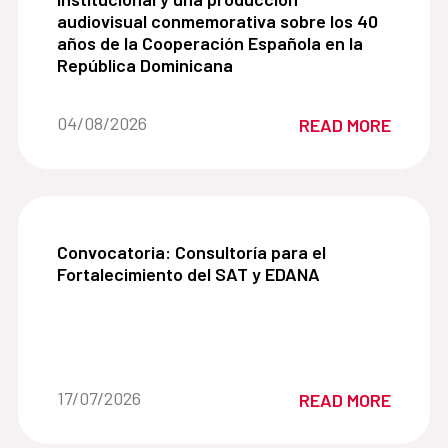
audiovisual conmemorativa sobre los 40
años de la Cooperación Española en la
República Dominicana
Date of the news::
04/08/2026
READ MORE
Convocatoria: Consultoría para el Fortalecimien
Convocatoria: Consultoría para el
Fortalecimiento del SAT y EDANA
Date of the news::
17/07/2026
READ MORE