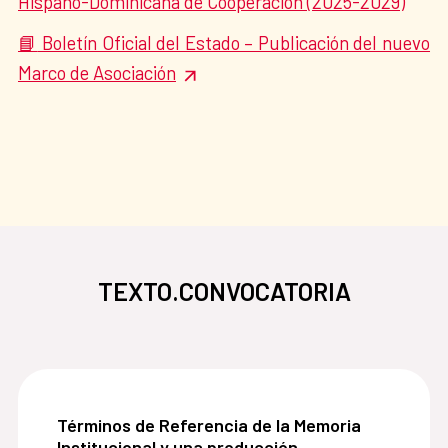
Hispano-Dominicana de Cooperación (2025-2029)
Boletín Oficial del Estado – Publicación del nuevo
📘
Marco de Asociación
TEXTO.CONVOCATORIA
Términos de Referencia de la Memoria Institucio
Términos de Referencia de la Memoria
Institucional y una producción