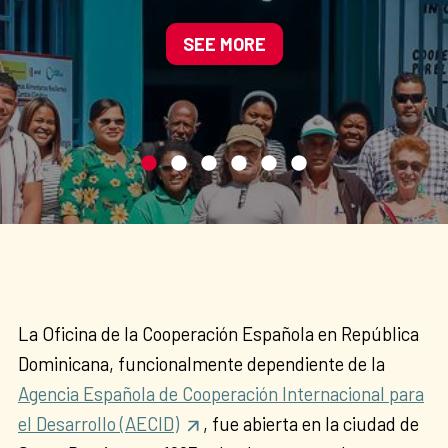
mediante la agroecología y
la gestión sostenible del
SEE MORE
agua
La Oficina de la Cooperación Española en República
Dominicana, funcionalmente dependiente de la
Agencia Española de Cooperación Internacional para
el Desarrollo (AECID)
, fue abierta en la ciudad de