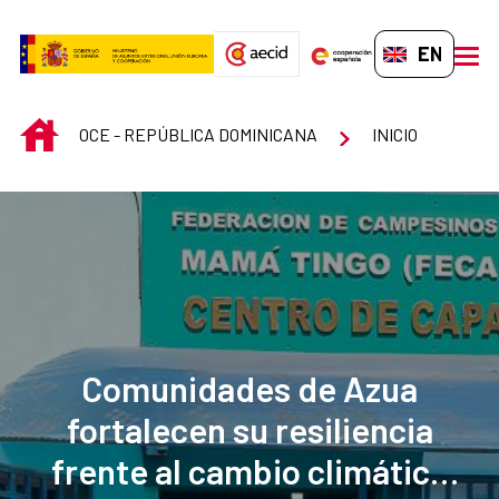
Skip to Main Content
EN-GB
men
INICIO
OCE - REPÚBLICA DOMINICANA
INICIO
Comunidades de Azua
fortalecen su resiliencia
frente al cambio climático