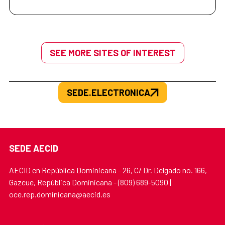
SEE MORE SITES OF INTEREST
SEDE.ELECTRONICA
SEDE AECID
AECID en República Dominicana - 26, C/ Dr. Delgado no. 166,
Gazcue, República Dominicana - (809) 689-5090 |
oce.rep.dominicana@aecid.es