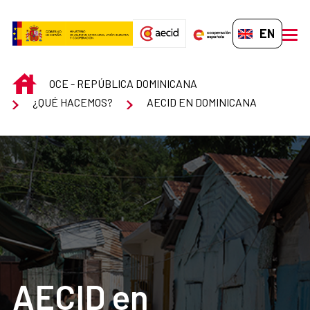
Skip to Main Content
EN-GB
men
INICIO
OCE - REPÚBLICA DOMINICANA
¿QUÉ HACEMOS?
AECID EN DOMINICANA
AECID en