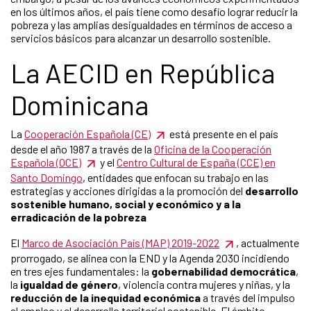
en los últimos años, el país tiene como desafío lograr reducir la
pobreza y las amplias desigualdades en términos de acceso a
servicios básicos para alcanzar un desarrollo sostenible.
La AECID en República
Dominicana
La
Cooperación Española (CE)
está presente en el país
desde el año 1987 a través de la
Oficina de la Cooperación
Española (OCE)
y el
Centro Cultural de España (CCE) en
Santo Domingo
, entidades que enfocan su trabajo en las
estrategias y acciones dirigidas a la promoción del
desarrollo
sostenible humano, social y económico y a la
erradicación de la pobreza
El
Marco de Asociación País (MAP) 2019-2022
, actualmente
prorrogado, se alinea con la END y la Agenda 2030 incidiendo
en tres ejes fundamentales: la
gobernabilidad democrática
,
la
igualdad de género
, violencia contra mujeres y niñas, y la
reducción de la inequidad económica
a través del impulso
al empleo y el desarrollo territorial sostenible. El ámbito