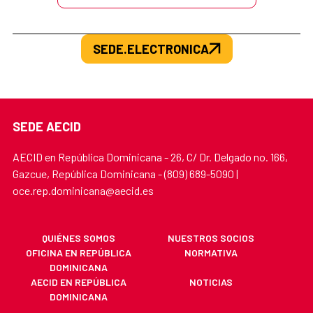
SEDE.ELECTRONICA
SEDE AECID
AECID en República Dominicana - 26, C/ Dr. Delgado no. 166,
Gazcue, República Dominicana - (809) 689-5090 |
oce.rep.dominicana@aecid.es
QUIÉNES SOMOS
NUESTROS SOCIOS
OFICINA EN REPÚBLICA
NORMATIVA
DOMINICANA
AECID EN REPÚBLICA
NOTICIAS
DOMINICANA