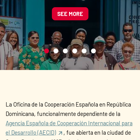
mediante la agroecología y
la gestión sostenible del
SEE MORE
agua
La Oficina de la Cooperación Española en República
Dominicana, funcionalmente dependiente de la
Agencia Española de Cooperación Internacional para
el Desarrollo (AECID)
, fue abierta en la ciudad de