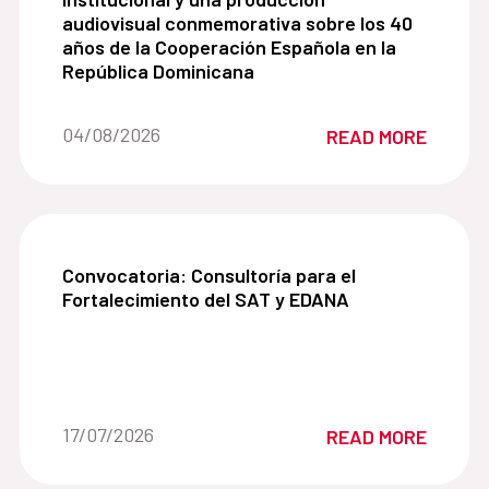
audiovisual conmemorativa sobre los 40
años de la Cooperación Española en la
República Dominicana
Date of the news::
04/08/2026
READ MORE
Convocatoria: Consultoría para el Fortalecimien
Convocatoria: Consultoría para el
Fortalecimiento del SAT y EDANA
Date of the news::
17/07/2026
READ MORE