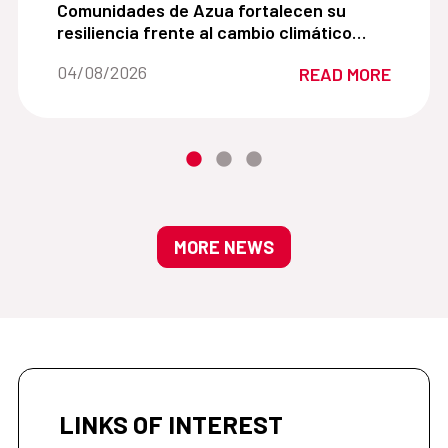
es adolescentes promoviendo una comprensión cercana de 
Comunidades de Azua fortalecen su resiliencia fr
Comunidades de Azua fortalecen su
resiliencia frente al cambio climático
mediante la agroecología y la gestión
Date of the news::
04/08/2026
READ MORE
sostenible del agua
MORE NEWS
LINKS OF INTEREST