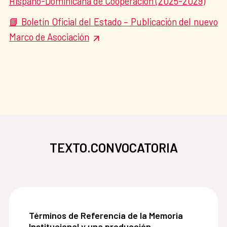
Hispano-Dominicana de Cooperación (2025-2029)
Boletín Oficial del Estado – Publicación del nuevo
📘
Marco de Asociación
TEXTO.CONVOCATORIA
Términos de Referencia de la Memoria Institucio
Términos de Referencia de la Memoria
Institucional y una producción