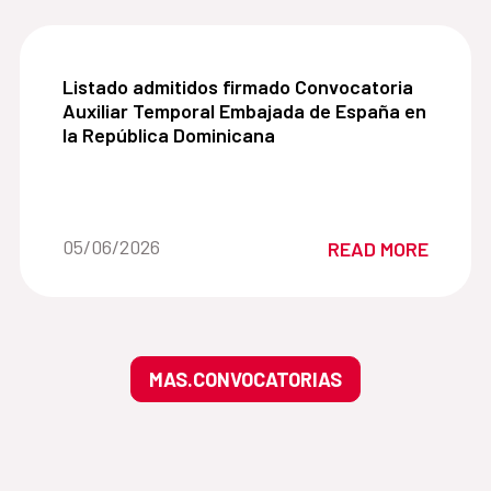
Listado admitidos firmado Convocatoria Auxilia
Listado admitidos firmado Convocatoria
Auxiliar Temporal Embajada de España en
la República Dominicana
Date of the news::
05/06/2026
READ MORE
MAS.CONVOCATORIAS