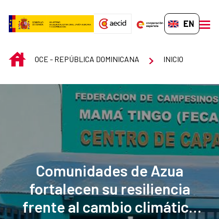
Skip to Main Content
EN-GB
men
INICIO
OCE - REPÚBLICA DOMINICANA
INICIO
Comunidades de Azua
fortalecen su resiliencia
frente al cambio climático