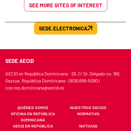
SEE MORE SITES OF INTEREST
SEDE.ELECTRONICA
SEDE AECID
AECID en República Dominicana - 26, C/ Dr. Delgado no. 166,
Gazcue, República Dominicana - (809) 689-5090 |
oce.rep.dominicana@aecid.es
QUIÉNES SOMOS
NUESTROS SOCIOS
OFICINA EN REPÚBLICA
NORMATIVA
DOMINICANA
AECID EN REPÚBLICA
NOTICIAS