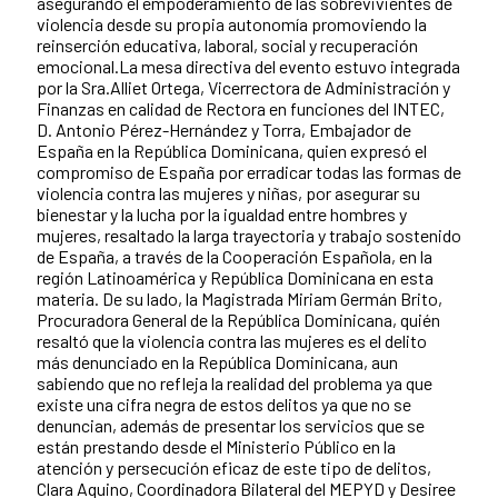
asegurando el empoderamiento de las sobrevivientes de
violencia desde su propia autonomía promoviendo la
reinserción educativa, laboral, social y recuperación
emocional.La mesa directiva del evento estuvo integrada
por la Sra.Alliet Ortega, Vicerrectora de Administración y
Finanzas en calidad de Rectora en funciones del INTEC,
D. Antonio Pérez-Hernández y Torra, Embajador de
España en la República Dominicana, quien expresó el
compromiso de España por erradicar todas las formas de
violencia contra las mujeres y niñas, por asegurar su
bienestar y la lucha por la igualdad entre hombres y
mujeres, resaltado la larga trayectoria y trabajo sostenido
de España, a través de la Cooperación Española, en la
región Latinoamérica y República Dominicana en esta
materia. De su lado, la Magistrada Miriam Germán Brito,
Procuradora General de la República Dominicana, quién
resaltó que la violencia contra las mujeres es el delito
más denunciado en la República Dominicana, aun
sabiendo que no refleja la realidad del problema ya que
existe una cifra negra de estos delitos ya que no se
denuncian, además de presentar los servicios que se
están prestando desde el Ministerio Público en la
atención y persecución eficaz de este tipo de delitos,
Clara Aquino, Coordinadora Bilateral del MEPYD y Desiree