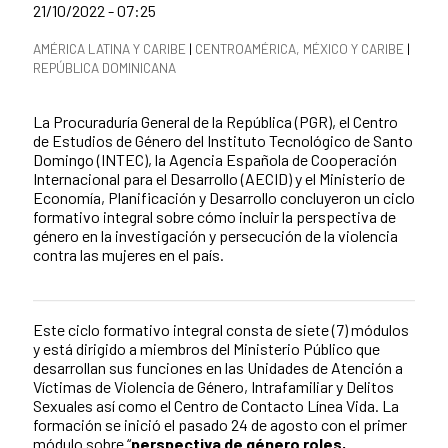
Date of publication of the news item
21/10/2022 - 07:25
News categories
AMÉRICA LATINA Y CARIBE
|
CENTROAMÉRICA, MÉXICO Y CARIBE
|
REPÚBLICA DOMINICANA
Summary of the news
La Procuraduría General de la República (PGR), el Centro
de Estudios de Género del Instituto Tecnológico de Santo
Domingo (INTEC), la Agencia Española de Cooperación
Internacional para el Desarrollo (AECID) y el Ministerio de
Economía, Planificación y Desarrollo concluyeron un ciclo
formativo integral sobre cómo incluir la perspectiva de
género en la investigación y persecución de la violencia
contra las mujeres en el país.
Este ciclo formativo integral consta de siete (7) módulos
News content
y está dirigido a miembros del Ministerio Público que
desarrollan sus funciones en las Unidades de Atención a
Víctimas de Violencia de Género, Intrafamiliar y Delitos
Sexuales así como el Centro de Contacto Línea Vida. La
formación se inició el pasado 24 de agosto con el primer
módulo sobre “
p
erspectiva de género roles,