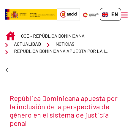
Skip to Main Content
EN-GB
men
INICIO
OCE - REPÚBLICA DOMINICANA
ACTUALIDAD
NOTICIAS
REPÚBLICA DOMINICANA APUESTA POR LA INCLUSIÓN DE LA PERSPECTIVA DE GÉNERO EN EL SISTEMA DE JUSTICIA PENAL
News title
República Dominicana apuesta por
la inclusión de la perspectiva de
género en el sistema de justicia
penal