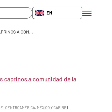
EN-GB
menú móvil a
ENTREGA ANIMALES CAPRINOS A COMUNIDAD DE LA ALTAGRACIA, RD
s caprinos a comunidad de la
 the news item
BE
|
CENTROAMÉRICA, MÉXICO Y CARIBE
|