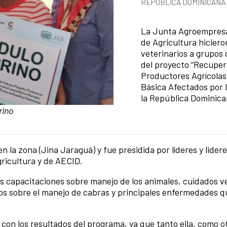
REPÚBLICA DOMINICANA
Summary of the news
La Junta Agroempresar
de Agricultura hiciero
veterinarios a grupos 
del proyecto “Recuper
Productores Agrícolas
Básica Afectados por l
la República Dominica
rino
en la zona (Jina Jaraguá) y fue presidida por líderes y lide
gricultura y de AECID.
ios capacitaciones sobre manejo de los animales, cuidados ve
s sobre el manejo de cabras y principales enfermedades q
con los resultados del programa, ya que tanto ella, como o