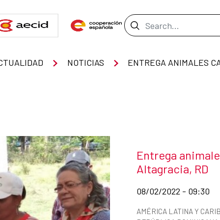
Search Bar
CTUALIDAD
NOTICIAS
News title
Entrega animale
Altagracia, RD
Date of publication of
08/02/2022 - 09:30
News categories
AMÉRICA LATINA Y CARI