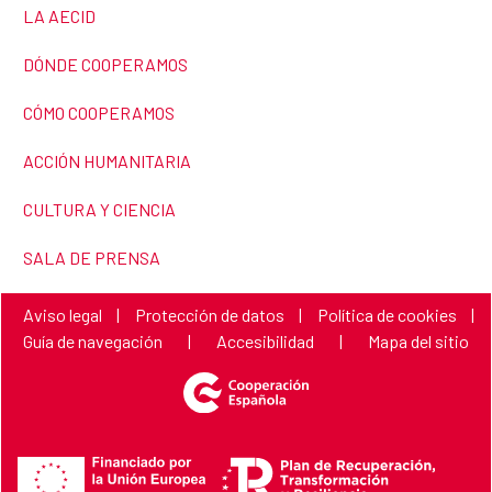
ENLACE A LA PÁGINA:
LA AECID
ENLACE A LA PÁGINA:
DÓNDE COOPERAMOS
ENLACE A LA PÁGINA:
CÓMO COOPERAMOS
ENLACE A LA PÁGINA:
ACCIÓN HUMANITARIA
ENLACE A LA PÁGINA:
CULTURA Y CIENCIA
ENLACE A LA PÁGINA:
SALA DE PRENSA
Enlace a la página:
Enlace a la página:
Enlace a la página:
Aviso legal
|
Protección de datos
|
Política de cookies
|
Enlace a la página:
Enlace a la página:
Enlace a la págin
Guía de navegación
|
Accesibilidad
|
Mapa del sitio
Financiado por la Unión Europea NextGenerationEU
Plan de Recuperación, Transformación y Resiliencia