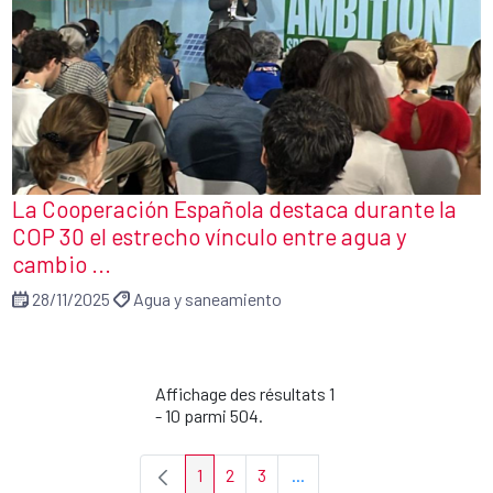
La Cooperación Española destaca durante la
COP 30 el estrecho vínculo entre agua y
cambio ...
28/11/2025
Agua y saneamiento
Affichage des résultats 1
- 10 parmi 504.
1
2
3
...
Page
Page
Page
Pages intermédiaires Utili