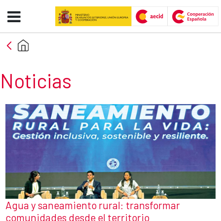
Noticias - AECID -FCAS
Saut au contenu principal
Noticias
Agua y saneamiento rural: transformar
comunidades desde el territorio