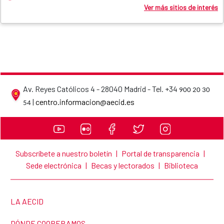
Ver más sitios de interés
Av. Reyes Católicos 4 - 28040 Madrid - Tel. +34
900 20 30
Datos de contacto de la AECID
|
centro.informacion@aecid.es
54
Subscríbete a nuestro boletín
|
Portal de transparencia
|
Sede electrónica
|
Becas y lectorados
|
Biblioteca
ENLACE A LA PÁGINA:
LA AECID
ENLACE A LA PÁGINA:
DÓNDE COOPERAMOS