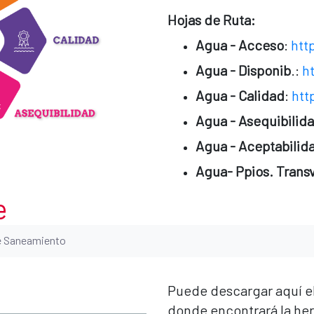
Hojas de Ruta:
Agua - Acceso
:
htt
Agua - Disponib
.:
h
Agua - Calidad
:
htt
Agua - Asequibilid
Agua - Aceptabilid
Agua- Ppios. Transv
e
e Saneamiento
Puede descargar aquí el
donde encontrará la he