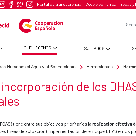
es rurales - AECID -FCAS
Portal de transparencia
Sede electrónica
Becas y 
|
|
|
Se
QUÉ HACEMOS
RESULTADOS
S
hos Humanos al Agua y al Saneamiento
Herramientas
Herra
incorporación de los DHAS 
ales
AS) tiene entre sus objetivos prioritarios la
realización efectiva
entes líneas de actuación (implementación del enfoque DHAS en los p