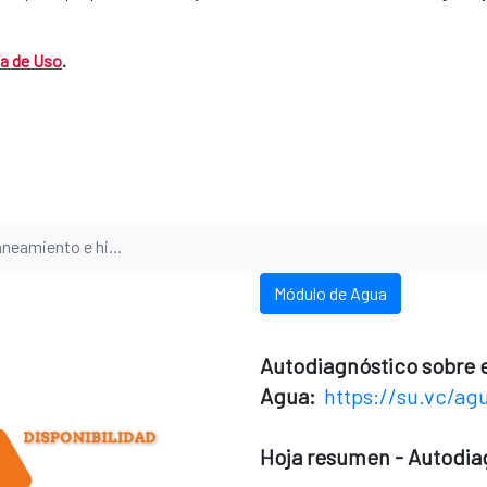
ía de Uso
.
aneamiento e higiene
Módulo de Agua
Autodiagnóstico sobre 
Agua:
https://su.vc/ag
Hoja resumen - Autodia