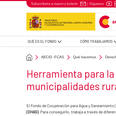
Herramienta para municipalidad
Síguenos
Subscríbete a nuestro boletín
|
Skip to Main Content
QUÉ ES EL FONDO
CÓMO TRABAJAMOS
AECID -FCAS
Qué hacemos
Derec
Section title
Herramienta para la 
municipalidades rur
El Fondo de Cooperación para Agua y Saneamiento (FC
(DHAS)
. Para conseguirlo, trabaja a través de difer