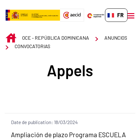
Saut au contenu principal
FR-FR
men
INICIO
OCE - REPÚBLICA DOMINICANA
ANUNCIOS
CONVOCATORIAS
Appels
Date de publication: 18/03/2024
Título del anuncio:
Ampliación de plazo Programa ESCUELA