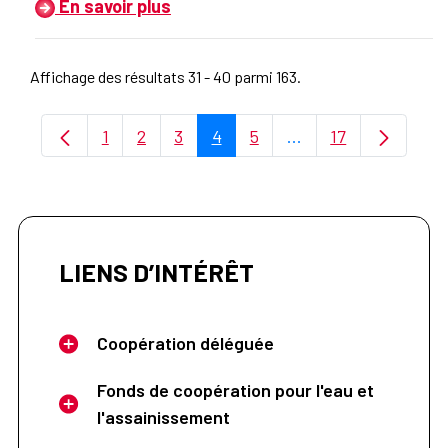
En savoir plus
Affichage des résultats 31 - 40 parmi 163.
1
2
3
4
5
...
17
Page
Page
Page
Page
Page
Pages intermédiaire
Page
LIENS D’INTÉRÊT
Coopération déléguée
Fonds de coopération pour l'eau et
l'assainissement