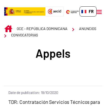
Saut au contenu principal
FR-FR
men
INICIO
OCE - REPÚBLICA DOMINICANA
ANUNCIOS
CONVOCATORIAS
Appels
Date de publication: 19/10/2020
Título del anuncio:
TDR: Contratación Servicios Técnicos para