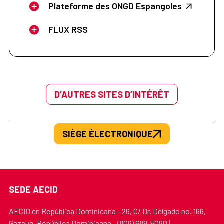
Plateforme des ONGD Espangoles
FLUX RSS
D’AUTRES SITES D’INTÉRÊT
SIÈGE ÉLECTRONIQUE
SEDE AECID
AECID en República Dominicana - 26, C/ Dr. Delgado no. 166,
Gazcue, República Dominicana - (809) 689-5090 |