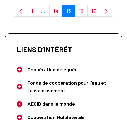
1
...
14
15
16
17
Page
Pages intermédiaires Utilisez TAB pour
Page
Page
Page
Page
LIENS D’INTÉRÊT
Coopération déléguée
Fonds de coopération pour l'eau et
l'assainissement
AECID dans le monde
Cooperation Multilatérale