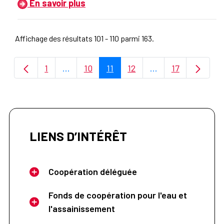
En savoir plus
Affichage des résultats 101 - 110 parmi 163.
1
...
10
11
12
...
17
Page
Pages intermédiaires Utilisez TAB pour n
Page
Page
Page
Pages intermédiair
Page
LIENS D’INTÉRÊT
Coopération déléguée
Fonds de coopération pour l'eau et
l'assainissement