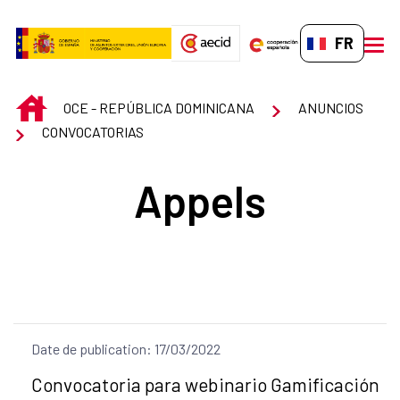
Saut au contenu principal
FR-FR
men
INICIO
OCE - REPÚBLICA DOMINICANA
ANUNCIOS
CONVOCATORIAS
Appels
Date de publication: 17/03/2022
Título del anuncio:
Convocatoria para webinario Gamificación