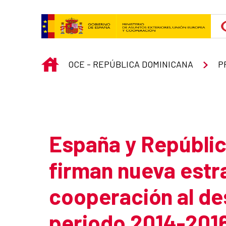
Saut au contenu principal
INICIO
OCE - REPÚBLICA DOMINICANA
P
Atrás
España y Repúbli
firman nueva estr
cooperación al des
periodo 2014-201