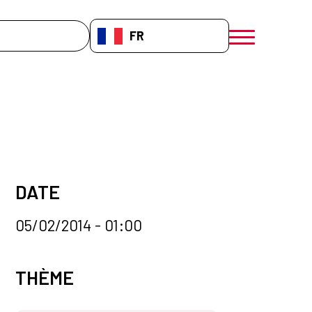
che
FR-FR
menú móvil a
DATE
05/02/2014 - 01:00
Categorías de la noticia
THÈME