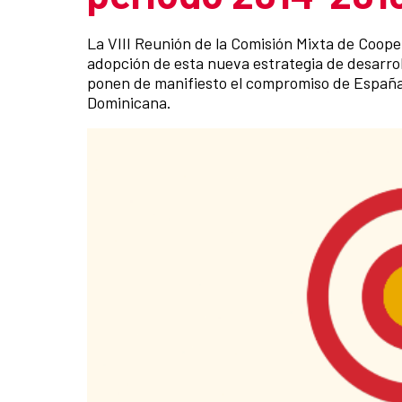
Resumen de la noticia
La VIII Reunión de la Comisión Mixta de Coop
adopción de esta nueva estrategia de desarrol
ponen de manifiesto el compromiso de España 
Dominicana.