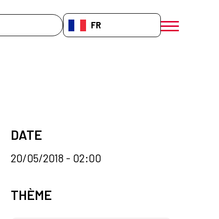
che
FR-FR
menú móvil a
DATE
20/05/2018 - 02:00
Categorías de la noticia
THÈME