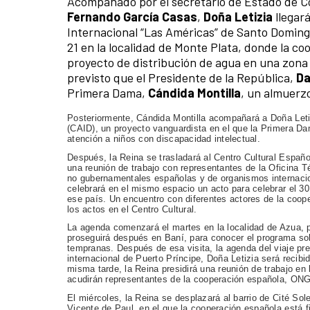
A​compañado por el secretario de Estado de C
Fernando García Casas
,
Doña Letizia
llegará
Internacional “Las Américas” de Santo Domingo
21 en la localidad de Monte Plata, donde la c
proyecto de distribución de agua en una zona
previsto que el Presidente de la República,
Da
Primera Dama,
Cándida Montilla
, un almuerz
Posteriormente, Cándida Montilla acompañará a Doña Letiz
(CAID), un proyecto vanguardista en el que la Primera D
atención a niños con discapacidad intelectual.
Después, la Reina se trasladará al Centro Cultural Españo
una reunión de trabajo con representantes de la Oficina
no gubernamentales españolas y de organismos internacio
celebrará en el mismo espacio un acto para celebrar el 30
ese país. Un encuentro con diferentes actores de la coope
los actos en el Centro Cultural.
La agenda comenzará el martes en la localidad de Azua, p
proseguirá después en Baní, para conocer el programa so
tempranas. Después de esa visita, la agenda del viaje prev
internacional de Puerto Príncipe, Doña Letizia será recib
misma tarde, la Reina presidirá una reunión de trabajo en 
acudirán representantes de la cooperación española, ONG
El miércoles, la Reina se desplazará al barrio de Cité Sol
Vicente de Paul, en el que la cooperación española está f