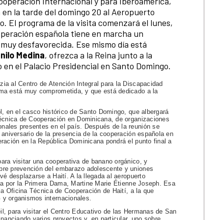
ooperación Internacional y para Iberoamérica,
 en la tarde del domingo 20 al Aeropuerto
. El programa de la visita comenzará el lunes,
ooperación española tiene en marcha un
 muy desfavorecida. Ese mismo día está
nilo Medina
, ofrezca a la Reina junto a la
o en el Palacio Presidencial en Santo Domingo.
ia al Centro de Atención Integral para la Discapacidad
ama está muy comprometida, y que está dedicado a la
l, en el casco histórico de Santo Domingo, que albergará
 Técnica de Cooperación en Dominicana, de organizaciones
nales presentes en el país. Después de la reunión se
 aniversario de la presencia de la cooperación española en
ración en la República Dominicana pondrá el punto final a
ara visitar una cooperativa de banano orgánico, y
bre prevención del embarazo adolescente y uniones
é desplazarse a Haití. A la llegada al aeropuerto
ida por la Primera Dama, Martine Marie Étienne Joseph. Esa
la Oficina Técnica de Cooperación de Haití, a la que
 y organismos internacionales.
eil, para visitar el Centro Educativo de las Hermanas de San
inanciando varios proyectos y, en particular, uno sobre