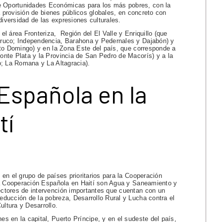
 Oportunidades Económicas para los más pobres, con la
a provisión de bienes públicos globales, en concreto con
diversidad de las expresiones culturales.
l área Fronteriza, Región del El Valle y Enriquillo (que
oruco; Independencia, Barahona y Pedernales y Dajabón) y
nto Domingo) y en la Zona Este del país, que corresponde a
nte Plata y la Provincia de San Pedro de Macorís) y a la
o; La Romana y La Altagracia).
Española en la
tí
en el grupo de países prioritarios para la Cooperación
 la Cooperación Española en Haití son Agua y Saneamiento y
ctores de intervención importantes que cuentan con un
ducción de la pobreza, Desarrollo Rural y Lucha contra el
ltura y Desarrollo.
 en la capital, Puerto Príncipe, y en el sudeste del país,