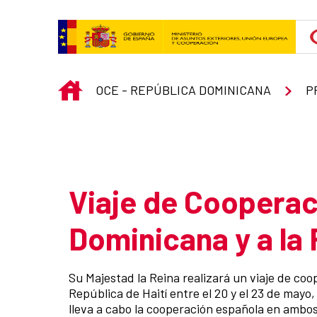
Saut au contenu principal
INICIO
OCE - REPÚBLICA DOMINICANA
P
Atrás
Viaje de Cooperac
Dominicana y a la 
Resumen de la noticia
​Su Majestad la Reina realizará un viaje de co
República de Haití entre el 20 y el 23 de may
lleva a cabo la cooperación española en ambos