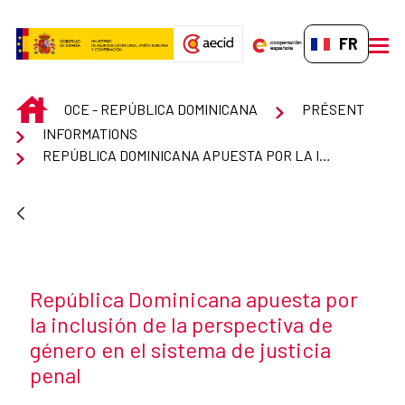
Saut au contenu principal
FR-FR
men
INICIO
OCE - REPÚBLICA DOMINICANA
PRÉSENT
INFORMATIONS
REPÚBLICA DOMINICANA APUESTA POR LA INCLUSIÓN DE LA PERSPECTIVA DE GÉNERO EN EL SISTEMA DE JUSTICIA PENAL
Título de la noticia
República Dominicana apuesta por
la inclusión de la perspectiva de
género en el sistema de justicia
penal