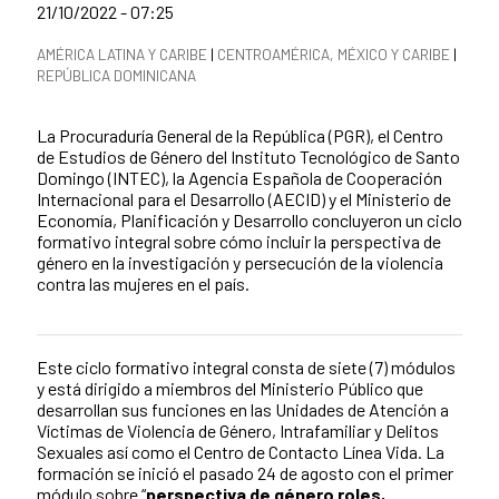
Fecha de publicación de la noticia
21/10/2022 - 07:25
Categorías de la noticia
AMÉRICA LATINA Y CARIBE
|
CENTROAMÉRICA, MÉXICO Y CARIBE
|
REPÚBLICA DOMINICANA
Resumen de la noticia
La Procuraduría General de la República (PGR), el Centro
de Estudios de Género del Instituto Tecnológico de Santo
Domingo (INTEC), la Agencia Española de Cooperación
Internacional para el Desarrollo (AECID) y el Ministerio de
Economía, Planificación y Desarrollo concluyeron un ciclo
formativo integral sobre cómo incluir la perspectiva de
género en la investigación y persecución de la violencia
contra las mujeres en el país.
Este ciclo formativo integral consta de siete (7) módulos
Contenido de la noticia
y está dirigido a miembros del Ministerio Público que
desarrollan sus funciones en las Unidades de Atención a
Víctimas de Violencia de Género, Intrafamiliar y Delitos
Sexuales así como el Centro de Contacto Línea Vida. La
formación se inició el pasado 24 de agosto con el primer
módulo sobre “
p
erspectiva de género roles,