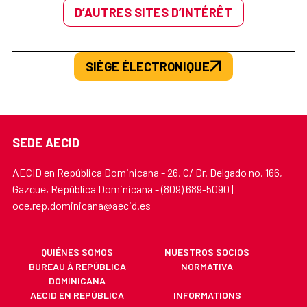
D’AUTRES SITES D’INTÉRÊT
SIÈGE ÉLECTRONIQUE
SEDE AECID
AECID en República Dominicana - 26, C/ Dr. Delgado no. 166,
Gazcue, República Dominicana - (809) 689-5090 |
oce.rep.dominicana@aecid.es
QUIÉNES SOMOS
NUESTROS SOCIOS
BUREAU À REPÚBLICA
NORMATIVA
DOMINICANA
AECID EN REPÚBLICA
INFORMATIONS