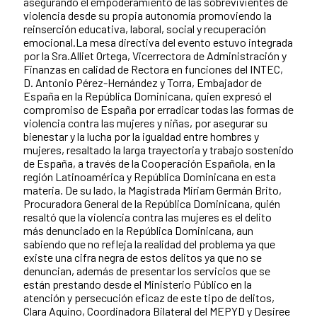
asegurando el empoderamiento de las sobrevivientes de
violencia desde su propia autonomía promoviendo la
reinserción educativa, laboral, social y recuperación
emocional.La mesa directiva del evento estuvo integrada
por la Sra.Alliet Ortega, Vicerrectora de Administración y
Finanzas en calidad de Rectora en funciones del INTEC,
D. Antonio Pérez-Hernández y Torra, Embajador de
España en la República Dominicana, quien expresó el
compromiso de España por erradicar todas las formas de
violencia contra las mujeres y niñas, por asegurar su
bienestar y la lucha por la igualdad entre hombres y
mujeres, resaltado la larga trayectoria y trabajo sostenido
de España, a través de la Cooperación Española, en la
región Latinoamérica y República Dominicana en esta
materia. De su lado, la Magistrada Miriam Germán Brito,
Procuradora General de la República Dominicana, quién
resaltó que la violencia contra las mujeres es el delito
más denunciado en la República Dominicana, aun
sabiendo que no refleja la realidad del problema ya que
existe una cifra negra de estos delitos ya que no se
denuncian, además de presentar los servicios que se
están prestando desde el Ministerio Público en la
atención y persecución eficaz de este tipo de delitos,
Clara Aquino, Coordinadora Bilateral del MEPYD y Desiree