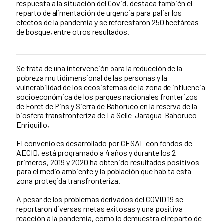
respuesta a la situación del Covid, destaca también el
reparto de alimentación de urgencia para paliar los
efectos de la pandemia y se reforestaron 250 hectáreas
de bosque, entre otros resultados.
Se trata de una intervención para la reducción de la
Contenido de la noticia
pobreza multidimensional de las personas y la
vulnerabilidad de los ecosistemas de la zona de influencia
socioeconómica de los parques nacionales fronterizos
de Foret de Pins y Sierra de Bahoruco en la reserva de la
biosfera transfronteriza de La Selle-Jaragua-Bahoruco-
Enriquillo,
El convenio es desarrollado por CESAL con fondos de
AECID, está programado a 4 años y durante los 2
primeros, 2019 y 2020 ha obtenido resultados positivos
para el medio ambiente y la población que habita esta
zona protegida transfronteriza.
A pesar de los problemas derivados del COVID 19 se
reportaron diversas metas exitosas y una positiva
reacción a la pandemia, como lo demuestra el reparto de