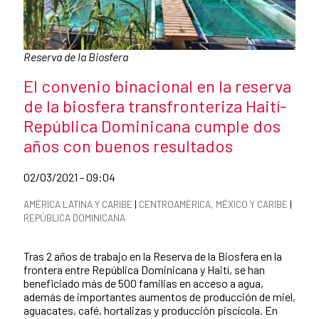
Pie de foto:
Reserva de la Biosfera
Título de la noticia
El convenio binacional en la reserva
de la biosfera transfronteriza Haití-
República Dominicana cumple dos
años con buenos resultados
Fecha de publicación de la noticia
02/03/2021 - 09:04
Categorías de la noticia
AMÉRICA LATINA Y CARIBE
|
CENTROAMÉRICA, MÉXICO Y CARIBE
|
REPÚBLICA DOMINICANA
Resumen de la noticia
Tras 2 años de trabajo en la Reserva de la Biosfera en la
frontera entre República Dominicana y Haití, se han
beneficiado más de 500 familias en acceso a agua,
además de importantes aumentos de producción de miel,
aguacates, café, hortalizas y producción piscícola. En