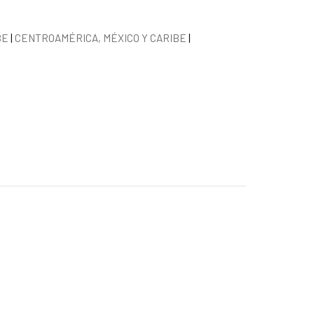
e la noticia
a
BE
|
CENTROAMÉRICA, MÉXICO Y CARIBE
|