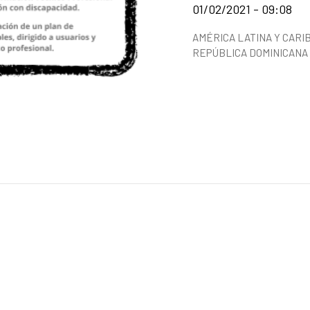
Fecha de publicación d
01/02/2021 - 09:08
Categorías de la notici
AMÉRICA LATINA Y CARI
REPÚBLICA DOMINICANA
Resumen de la noticia