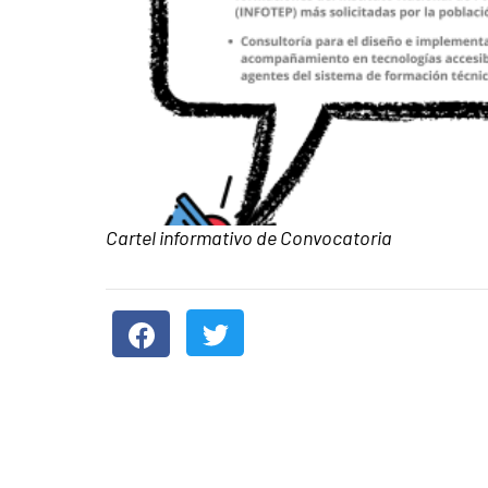
Pie de foto:
Cartel informativo de Convocatoria
Contenido de la noticia