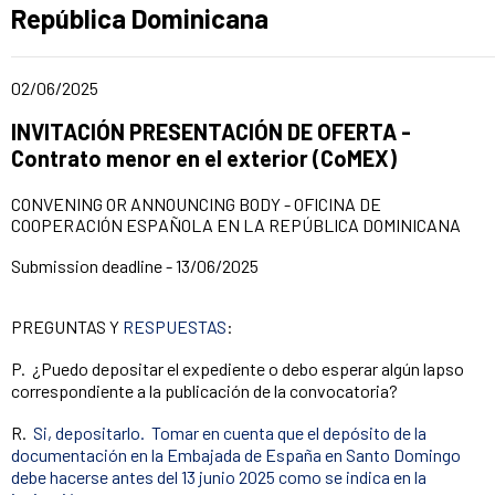
Ad section:
República Dominicana
Date of publication of the news item
02/06/2025
Title of the announcement:
INVITACIÓN PRESENTACIÓN DE OFERTA -
Contrato menor en el exterior (CoMEX)
CONVENING OR ANNOUNCING BODY - OFICINA DE
COOPERACIÓN ESPAÑOLA EN LA REPÚBLICA DOMINICANA
Submission deadline - 13/06/2025
PREGUNTAS Y
RESPUESTAS
:
P. ¿Puedo depositar el expediente o debo esperar algún lapso
correspondiente a la publicación de la convocatoria?
R.
Si, depositarlo. Tomar en cuenta que el depósito de la
documentación en la Embajada de España en Santo Domingo
debe hacerse antes del 13 junio 2025 como se indica en la