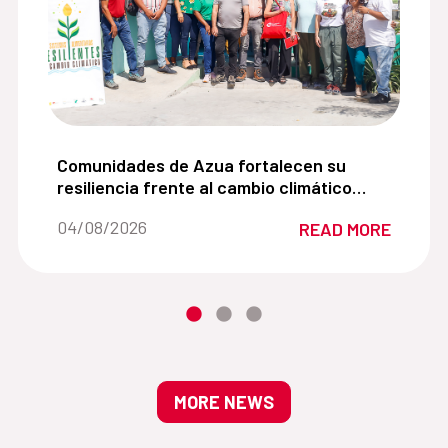
es adolescentes promoviendo una comprensión cercana de 
Comunidades de Azua fortalecen su resiliencia fr
Comunidades de Azua fortalecen su
resiliencia frente al cambio climático
mediante la agroecología y la gestión
Date of the news::
04/08/2026
READ MORE
sostenible del agua
MORE NEWS