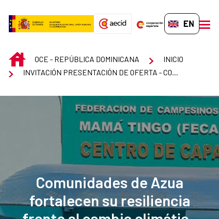
Skip to Main Content
EN-GB
men
INICIO
OCE - REPÚBLICA DOMINICANA
INICIO
INVITACIÓN PRESENTACIÓN DE OFERTA - CONTRATO MENOR EN EL EXTERIOR (COMEX)
Comunidades de Azua
fortalecen su resiliencia
frente al cambio climático