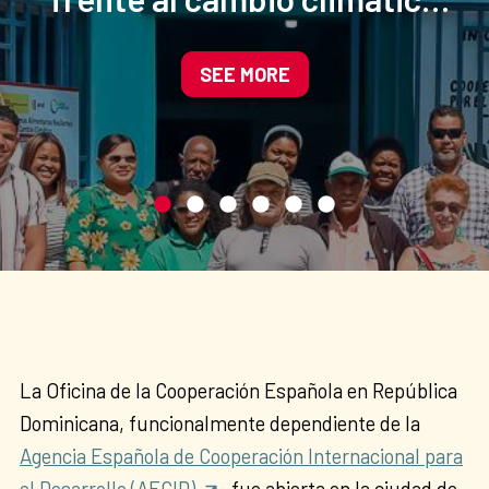
mediante la agroecología y
la gestión sostenible del
SEE MORE
agua
La Oficina de la Cooperación Española en República
Dominicana, funcionalmente dependiente de la
Agencia Española de Cooperación Internacional para
el Desarrollo (AECID)
, fue abierta en la ciudad de