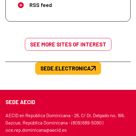
RSS feed
SEE MORE SITES OF INTEREST
SEDE.ELECTRONICA
SEDE AECID
AECID en República Dominicana - 26, C/ Dr. Delgado no. 166,
Gazcue, República Dominicana - (809) 689-5090 |
oce.rep.dominicana@aecid.es