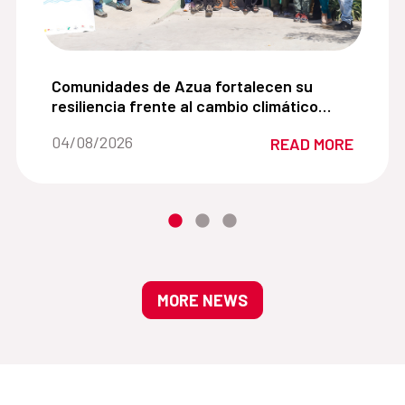
es adolescentes promoviendo una comprensión cercana de 
Comunidades de Azua fortalecen su resiliencia fr
Comunidades de Azua fortalecen su
resiliencia frente al cambio climático
mediante la agroecología y la gestión
Date of the news::
04/08/2026
READ MORE
sostenible del agua
MORE NEWS