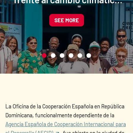
mediante la agroecología y
la gestión sostenible del
SEE MORE
agua
La Oficina de la Cooperación Española en República
Dominicana, funcionalmente dependiente de la
Agencia Española de Cooperación Internacional para
el Desarrollo (AECID)
, fue abierta en la ciudad de