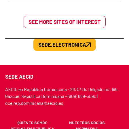
SEE MORE SITES OF INTEREST
SEDE.ELECTRONICA
SEDE AECID
AECID en República Dominicana - 26, C/ Dr. Delgado no. 166,
Gazcue, República Dominicana - (809) 689-5090 |
oce.rep.dominicana@aecid.es
QUIÉNES SOMOS
NUESTROS SOCIOS
OFICINA EN REPÚBLICA
NORMATIVA