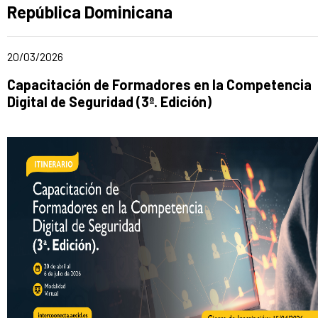
Ad section:
República Dominicana
Date of publication of the news item
20/03/2026
Title of the announcement:
Capacitación de Formadores en la Competencia
Digital de Seguridad (3ª. Edición)