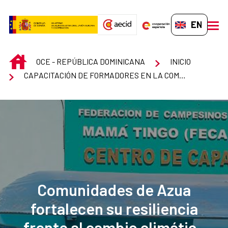
Skip to Main Content
EN-GB
men
INICIO
OCE - REPÚBLICA DOMINICANA
INICIO
CAPACITACIÓN DE FORMADORES EN LA COMPETENCIA DIGITAL DE SEGURIDAD (3ª. EDICIÓN)
Comunidades de Azua
fortalecen su resiliencia
frente al cambio climático