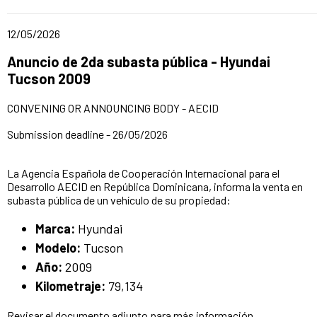
Date of publication of the news item
12/05/2026
Title of the announcement:
Anuncio de 2da subasta pública - Hyundai
Tucson 2009
CONVENING OR ANNOUNCING BODY - AECID
Submission deadline - 26/05/2026
La Agencia Española de Cooperación Internacional para el
Desarrollo AECID en República Dominicana, informa la venta en
subasta pública de un vehículo de su propiedad:
Marca:
Hyundai
Modelo:
Tucson
Año:
2009
Kilometraje:
79,134
Revisar el documento adjunto para más información.