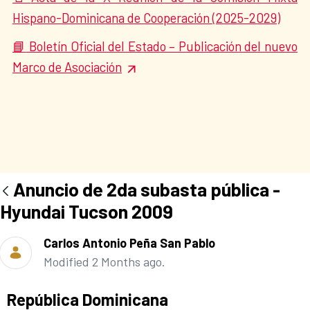
Hispano-Dominicana de Cooperación (2025-2029)
Boletín Oficial del Estado – Publicación del nuevo
📘
Marco de Asociación
Anuncio de 2da subasta pública -
Hyundai Tucson 2009
Carlos Antonio Peña San Pablo
Modified 2 Months ago.
Ad section:
República Dominicana