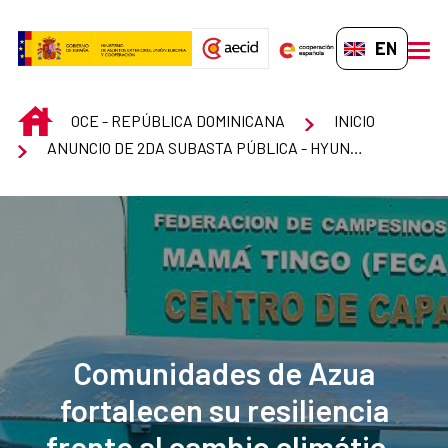
Skip to Main Content
EN-GB
men
INICIO
OCE - REPÚBLICA DOMINICANA
INICIO
ANUNCIO DE 2DA SUBASTA PÚBLICA - HYUNDAI TUCSON 2009
Comunidades de Azua
fortalecen su resiliencia
frente al cambio climático