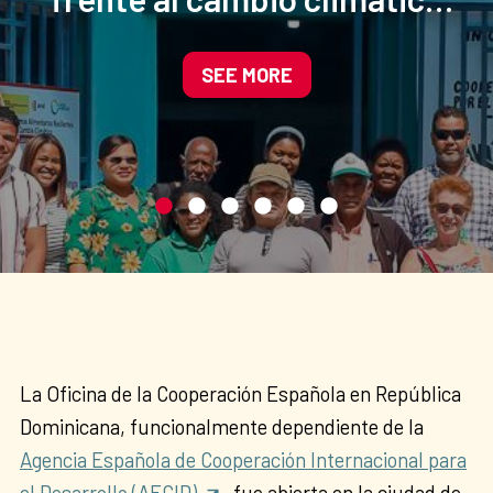
mediante la agroecología y
la gestión sostenible del
SEE MORE
agua
La Oficina de la Cooperación Española en República
Dominicana, funcionalmente dependiente de la
Agencia Española de Cooperación Internacional para
el Desarrollo (AECID)
, fue abierta en la ciudad de