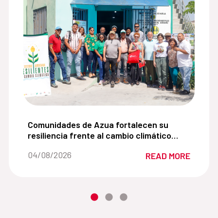
es adolescentes promoviendo una comprensión cercana de 
Comunidades de Azua fortalecen su resiliencia fr
Comunidades de Azua fortalecen su
resiliencia frente al cambio climático
mediante la agroecología y la gestión
Date of the news::
04/08/2026
READ MORE
sostenible del agua