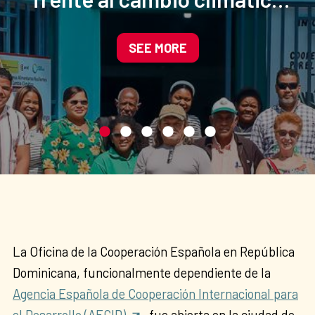
mediante la agroecología y
la gestión sostenible del
SEE MORE
agua
La Oficina de la Cooperación Española en República
Dominicana, funcionalmente dependiente de la
Agencia Española de Cooperación Internacional para
el Desarrollo (AECID)
, fue abierta en la ciudad de