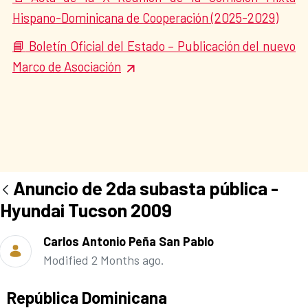
Hispano-Dominicana de Cooperación (2025-2029)
Boletín Oficial del Estado – Publicación del nuevo
📘
Marco de Asociación
Anuncio de 2da subasta pública -
Hyundai Tucson 2009
Carlos Antonio Peña San Pablo
Modified 2 Months ago.
Ad section:
República Dominicana