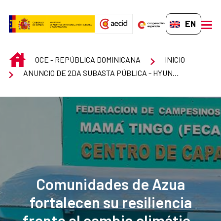
Skip to Main Content
EN-GB
men
INICIO
OCE - REPÚBLICA DOMINICANA
INICIO
ANUNCIO DE 2DA SUBASTA PÚBLICA - HYUNDAI TUCSON 2009
Comunidades de Azua
fortalecen su resiliencia
frente al cambio climático