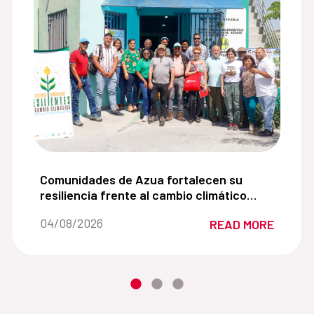
es adolescentes promoviendo una comprensión cercana de 
Comunidades de Azua fortalecen su resiliencia fr
Comunidades de Azua fortalecen su
resiliencia frente al cambio climático
mediante la agroecología y la gestión
Date of the news::
04/08/2026
READ MORE
sostenible del agua