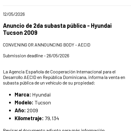
Date of publication of the news item
12/05/2026
Title of the announcement:
Anuncio de 2da subasta pública - Hyundai
Tucson 2009
CONVENING OR ANNOUNCING BODY - AECID
Submission deadline - 26/05/2026
La Agencia Española de Cooperación Internacional para el
Desarrollo AECID en República Dominicana, informa la venta en
subasta pública de un vehículo de su propiedad:
Marca:
Hyundai
Modelo:
Tucson
Año:
2009
Kilometraje:
79,134
Revisar el documento adjunto para más información.