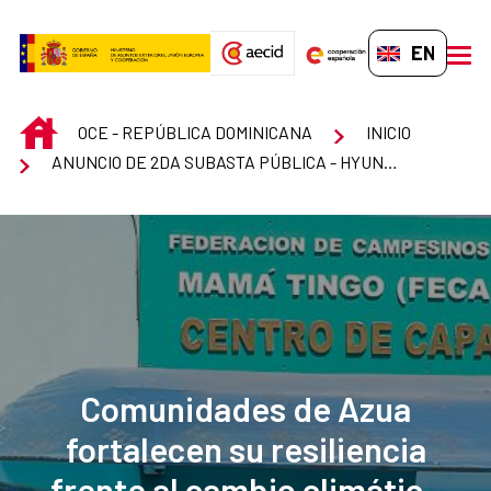
Skip to Main Content
EN-GB
men
INICIO
OCE - REPÚBLICA DOMINICANA
INICIO
ANUNCIO DE 2DA SUBASTA PÚBLICA - HYUNDAI TUCSON 2009
Comunidades de Azua
fortalecen su resiliencia
frente al cambio climático