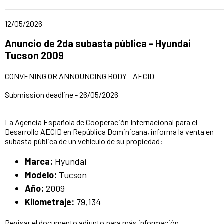
Date of publication of the news item
12/05/2026
Title of the announcement:
Anuncio de 2da subasta pública - Hyundai
Tucson 2009
CONVENING OR ANNOUNCING BODY - AECID
Submission deadline - 26/05/2026
La Agencia Española de Cooperación Internacional para el
Desarrollo AECID en República Dominicana, informa la venta en
subasta pública de un vehículo de su propiedad:
Marca:
Hyundai
Modelo:
Tucson
Año:
2009
Kilometraje:
79,134
Revisar el documento adjunto para más información.