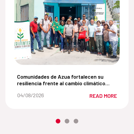
es adolescentes promoviendo una comprensión cercana de 
Comunidades de Azua fortalecen su resiliencia fr
Comunidades de Azua fortalecen su
resiliencia frente al cambio climático
mediante la agroecología y la gestión
Date of the news::
04/08/2026
READ MORE
sostenible del agua