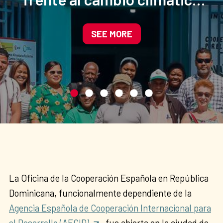
mediante la agroecología y
la gestión sostenible del
SEE MORE
agua
La Oficina de la Cooperación Española en República
Dominicana, funcionalmente dependiente de la
Agencia Española de Cooperación Internacional para
el Desarrollo (AECID)
, fue abierta en la ciudad de