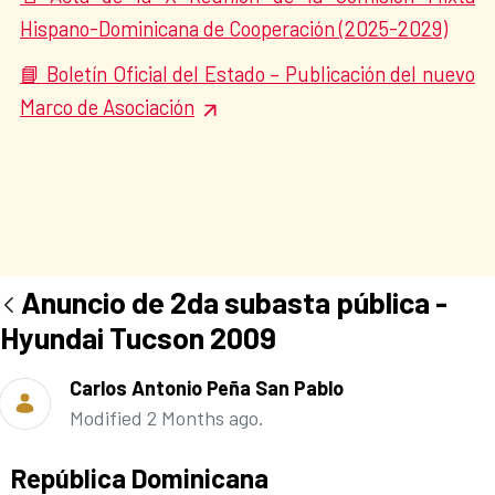
Hispano-Dominicana de Cooperación (2025-2029)
Boletín Oficial del Estado – Publicación del nuevo
📘
Marco de Asociación
Anuncio de 2da subasta pública -
Hyundai Tucson 2009
Carlos Antonio Peña San Pablo
Modified 2 Months ago.
Ad section:
República Dominicana