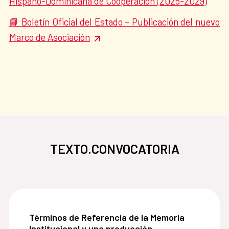
Hispano-Dominicana de Cooperación (2025-2029)
Boletín Oficial del Estado – Publicación del nuevo
📘
Marco de Asociación
TEXTO.CONVOCATORIA
Términos de Referencia de la Memoria Institucio
Términos de Referencia de la Memoria
Institucional y una producción