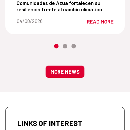
es adolescentes promoviendo una comprensión cercana de 
Comunidades de Azua fortalecen su resiliencia fr
Comunidades de Azua fortalecen su
resiliencia frente al cambio climático
mediante la agroecología y la gestión
Date of the news::
04/08/2026
READ MORE
sostenible del agua
MORE NEWS
LINKS OF INTEREST