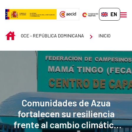
Skip to Main Content
EN-GB
men
INICIO
OCE - REPÚBLICA DOMINICANA
INICIO
Comunidades de Azua
fortalecen su resiliencia
frente al cambio climático