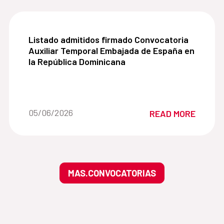
Listado admitidos firmado Convocatoria Auxilia
Listado admitidos firmado Convocatoria
Auxiliar Temporal Embajada de España en
la República Dominicana
Date of the news::
05/06/2026
READ MORE
MAS.CONVOCATORIAS