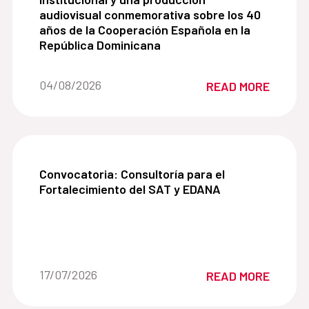
audiovisual conmemorativa sobre los 40
años de la Cooperación Española en la
República Dominicana
Date of the news::
04/08/2026
READ MORE
Convocatoria: Consultoría para el Fortalecimien
Convocatoria: Consultoría para el
Fortalecimiento del SAT y EDANA
Date of the news::
17/07/2026
READ MORE