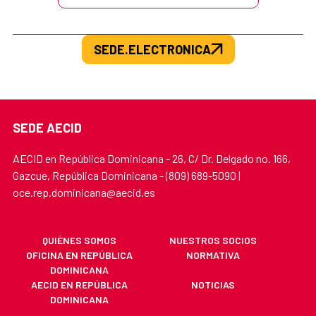
SEDE.ELECTRONICA
SEDE AECID
AECID en República Dominicana - 26, C/ Dr. Delgado no. 166,
Gazcue, República Dominicana - (809) 689-5090 |
oce.rep.dominicana@aecid.es
QUIÉNES SOMOS
NUESTROS SOCIOS
OFICINA EN REPÚBLICA
NORMATIVA
DOMINICANA
AECID EN REPÚBLICA
NOTICIAS
DOMINICANA