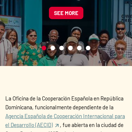
mediante la agroecología y
la gestión sostenible del
SEE MORE
agua
La Oficina de la Cooperación Española en República
Dominicana, funcionalmente dependiente de la
Agencia Española de Cooperación Internacional para
el Desarrollo (AECID)
, fue abierta en la ciudad de