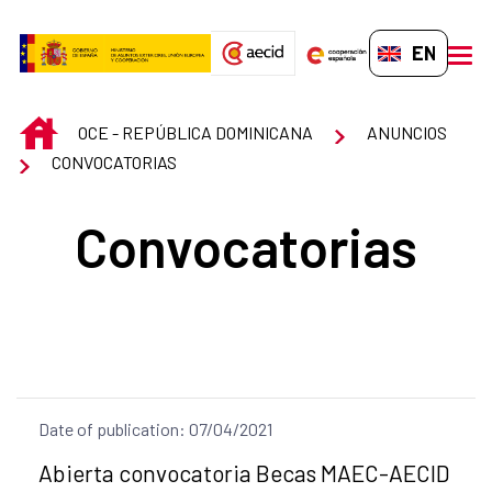
Skip to Main Content
EN-GB
men
INICIO
OCE - REPÚBLICA DOMINICANA
ANUNCIOS
CONVOCATORIAS
Convocatorias
Date of publication: 07/04/2021
Title of the announcement:
Abierta convocatoria Becas MAEC-AECID