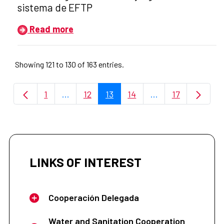
sistema de EFTP
Read more
Showing 121 to 130 of 163 entries.
1
...
12
13
14
...
17
Page
Intermediate Pages Use TAB to navigate.
Page
Page
Page
Intermediate Page
Page
LINKS OF INTEREST
Cooperación Delegada
Water and Sanitation Cooperation