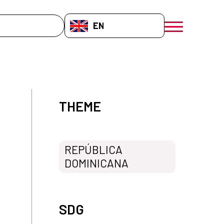
EN-GB
menú móvil a
THEME
REPÚBLICA
DOMINICANA
SDG