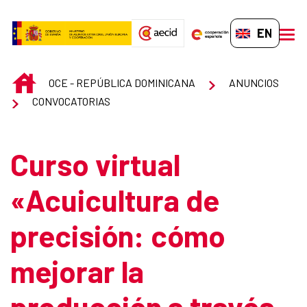
Skip to Main Content
EN-GB
men
INICIO
OCE - REPÚBLICA DOMINICANA
ANUNCIOS
CONVOCATORIAS
Curso virtual
«Acuicultura de
precisión: cómo
mejorar la
producción a través