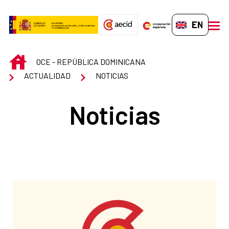
Skip to Main Content
EN-GB
men
INICIO
OCE - REPÚBLICA DOMINICANA
ACTUALIDAD
NOTICIAS
Noticias