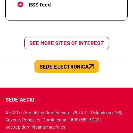
RSS feed
SEE MORE SITES OF INTEREST
SEDE.ELECTRONICA
SEDE AECID
AECID en República Dominicana - 26, C/ Dr. Delgado no. 166,
Gazcue, República Dominicana - (809) 689-5090 |
oce.rep.dominicana@aecid.es