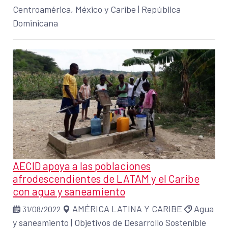
Centroamérica, México y Caribe
|
República
Dominicana
AECID apoya a las poblaciones
afrodescendientes de LATAM y el Caribe
con agua y saneamiento
AMÉRICA LATINA Y CARIBE
Agua
31/08/2022
y saneamiento
|
Objetivos de Desarrollo Sostenible