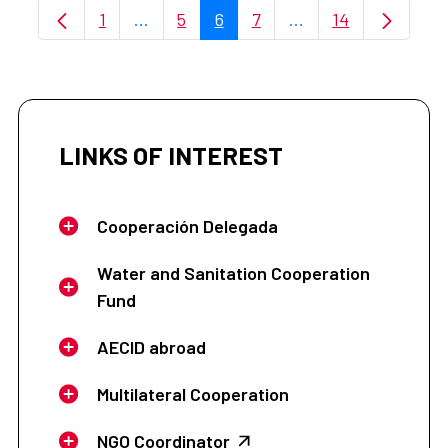
1
...
5
6
7
...
14
Page
Intermediate Pages Use TAB to navigate
Page
Page
Page
Intermediate Pages 
Page
LINKS OF INTEREST
Cooperación Delegada
Water and Sanitation Cooperation
Fund
AECID abroad
Multilateral Cooperation
NGO Coordinator