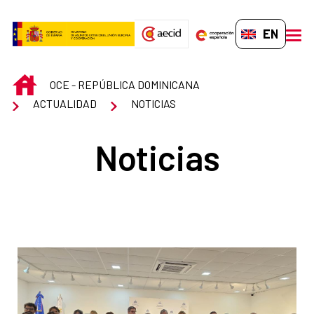
Skip to Main Content
EN-GB
men
INICIO
OCE - REPÚBLICA DOMINICANA
ACTUALIDAD
NOTICIAS
Noticias