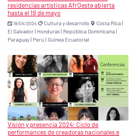
residencias artísticas AfrOeste abierta
hasta el 19 de mayo
Cultura y desarrollo
Costa Rica
|
19/04/2024
El Salvador
|
Honduras
|
República Dominicana
|
Paraguay
|
Perú
|
Guinea Ecuatorial
Visión y presencia 2024: Ciclo de
performances de creadoras nacionales e