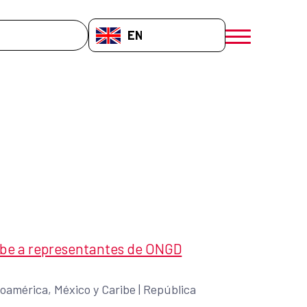
EN-GB
menú móvil a
be a representantes de ONGD
oamérica, México y Caribe
|
República