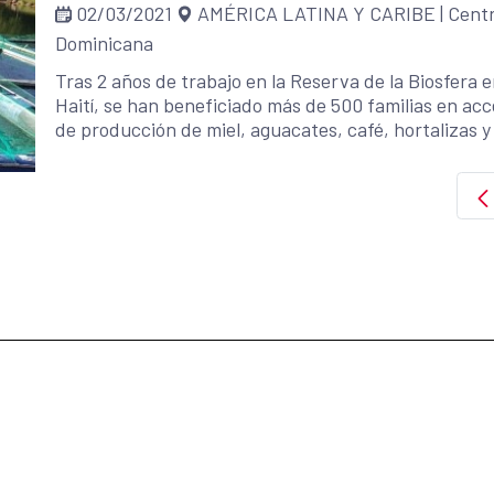
02/03/2021
AMÉRICA LATINA Y CARIBE
|
Centr
Dominicana
Tras 2 años de trabajo en la Reserva de la Biosfera 
Haití, se han beneficiado más de 500 familias en a
de producción de miel, aguacates, café, hortalizas y
situación del Covid, destaca también el reparto de a
efectos de la pandemia y se reforestaron 250 hectár