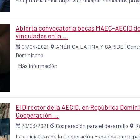
comprendía como objetivo principal conocerlos proy
un diálogo con los diferentes actores vinculados a la
Abierta convocatoria becas MAEC-AECID del 
vinculados en la ...
07/04/2021
AMÉRICA LATINA Y CARIBE
|
Centr
Dominicana
Más información
El Director de la AECID, en República Domini
Cooperación ...
29/03/2021
Cooperación para el desarrollo
R
Las iniciativas de la Cooperación Española con el paí