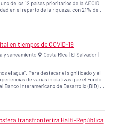
ldad en el reparto de la riqueza, con 21% de
sta básica La Agencia coordina
a de Cooperación y gestiona el Centro Cultural
a cultura
vital en tiempos de COVID-19
a y saneamiento
Costa Rica
|
El Salvador
|
os el agua”. Para destacar el significado y el
el Banco Interamericano de Desarrollo (BID).
 con agua y jabón es una de las principales
iosfera transfronteriza Haití-República