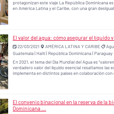
protagonizan este viaje La República Dominicana es uno de los 12 países prioritarios de la AECID
en América Latina y el Caribe, con una gran desigua
pobreza y 70% de la población con ingresos por debajo de la cana
su actividad en el país mediante una Oficina Técnic
de España para promover el desarrollo a través de l
El valor del agua: cómo asegurar el líquido 
22/03/2021
AMÉRICA LATINA Y CARIBE
Agu
Guatemala
|
Haití
|
República Dominicana
|
Paraguay
En 2021, el tema del Día Mundial del Agua es “valorem
verdadero valor del líquido esencial resaltamos las experiencias de varias iniciativas que el Fondo
implementa en distintos países en colaboración con 
Mientras haya gente sin vacunar, el lavado de manos
barreras contra el coronavirus.
El convenio binacional en la reserva de la b
Dominicana ...