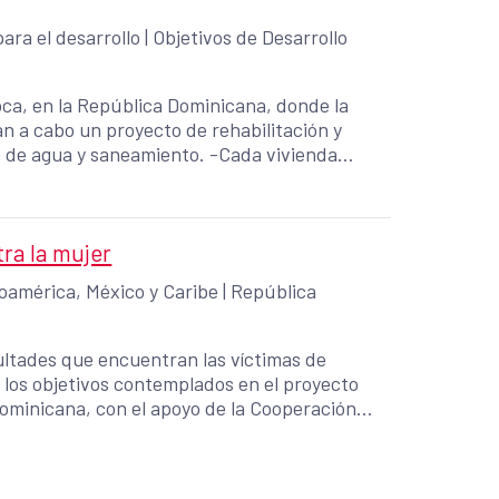
ara el desarrollo
|
Objetivos de Desarrollo
ca, en la República Dominicana, donde la
an a cabo un proyecto de rehabilitación y
y saneamiento. -Cada vivienda
pado y conectado a una red con tratamiento
s negras a la cañada y al rio Moca
tra la mujer
oamérica, México y Caribe
|
República
cultades que encuentran las víctimas de
e los objetivos contemplados en el proyecto
Dominicana, con el apoyo de la Cooperación