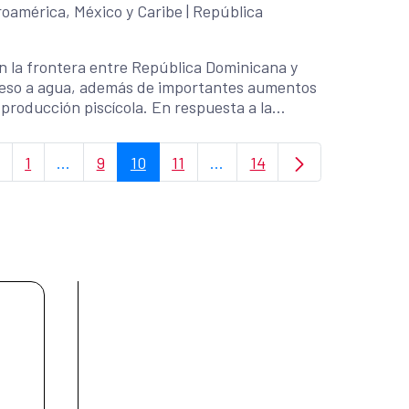
oamérica, México y Caribe
|
República
en la frontera entre República Dominicana y
cceso a agua, además de importantes aumentos
 producción piscícola. En respuesta a la
limentación de urgencia para paliar los
eas de bosque, entre otros resultados.
1
...
9
10
11
...
14
Page
Intermediate Pages Use TAB to navigate.
Page
Page
Page
Intermediate Pages Use TAB
Page