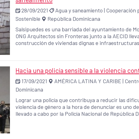
28/09/2021
Agua y saneamiento
|
Cooperación p
Sostenible
República Dominicana
Salsipuedes es una barriada del ayuntamiento de Mo
ONG Arquitectos sin Fronteras junto a la AECID llev
construcción de viviendas dignas e infraestructuras de agua 
intervenida cuenta hoy con un baño higiénico equi
primario de depuración, que evitará vertidos de agua
Hacia una policía sensible a la violencia con
17/09/2021
AMÉRICA LATINA Y CARIBE
|
Centr
Dominicana
Lograr una policía que contribuya a reducir las difi
violencia de género a la hora de denunciar es uno d
llevado a cabo por la Policía Nacional de República 
Española.