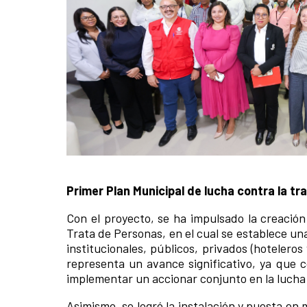
Primer Plan Municipal de lucha contra la tr
News content
Con el proyecto, se ha impulsado la creación
Trata de Personas, en el cual se establece una
institucionales, públicos, privados (hotelero
representa un avance significativo, ya que c
implementar un accionar conjunto en la lucha
Asimismo, se logró la instalación y puesta en 