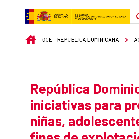
Skip to Main Content
INICIO
OCE - REPÚBLICA DOMINICANA
A
Atrás
República Domini
iniciativas para pr
niñas, adolescent
fines de explotaci