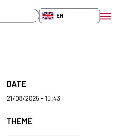
EN-GB
menú móvil a
DATE
21/08/2025 - 15:43
News categories
THEME