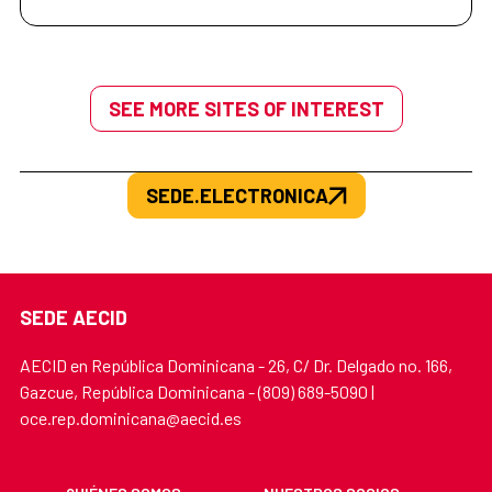
SEE MORE SITES OF INTEREST
SEDE.ELECTRONICA
SEDE AECID
AECID en República Dominicana - 26, C/ Dr. Delgado no. 166,
Gazcue, República Dominicana - (809) 689-5090 |
oce.rep.dominicana@aecid.es