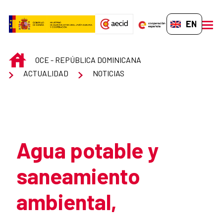
Skip to Main Content
EN-GB
men
INICIO
OCE - REPÚBLICA DOMINICANA
ACTUALIDAD
NOTICIAS
Atrás
Agua potable y
saneamiento
ambiental,