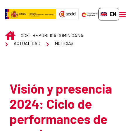
Skip to Main Content
EN-GB
men
INICIO
OCE - REPÚBLICA DOMINICANA
ACTUALIDAD
NOTICIAS
Atrás
Visión y presencia
2024: Ciclo de
performances de