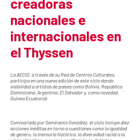
creadoras
nacionales e
internacionales en
el Thyssen
Summary of the news
La AECID, a través de su Red de Centros Culturales,
participa en una nueva edición de este ciclo dando
visibilidad a artistas de países como Bolivia, República
Dominicana, Argentina, El Salvador y, como novedad,
Guinea Ecuatorial
Comisariado por Semíramis González, el ciclo incluye diez
News content
acciones inéditas en torno a cuestiones como la igualdad
de género, la memoria histórica, la diversidad racial o la