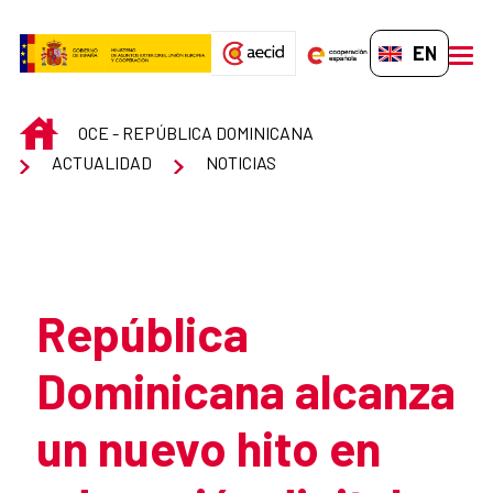
Skip to Main Content
EN-GB
men
INICIO
OCE - REPÚBLICA DOMINICANA
ACTUALIDAD
NOTICIAS
Atrás
República
Dominicana alcanza
un nuevo hito en