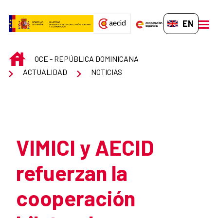
Skip to Main Content
EN-GB
men
INICIO
OCE - REPÚBLICA DOMINICANA
ACTUALIDAD
NOTICIAS
Atrás
VIMICI y AECID
refuerzan la
cooperación