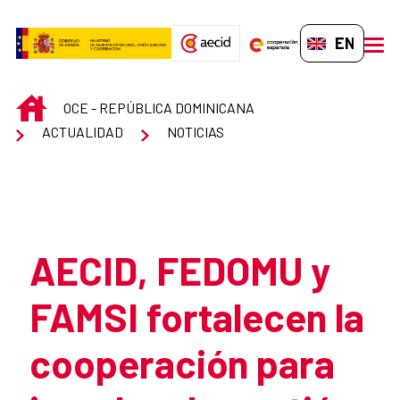
Skip to Main Content
EN-GB
men
INICIO
OCE - REPÚBLICA DOMINICANA
ACTUALIDAD
NOTICIAS
Atrás
AECID, FEDOMU y
FAMSI fortalecen la
cooperación para