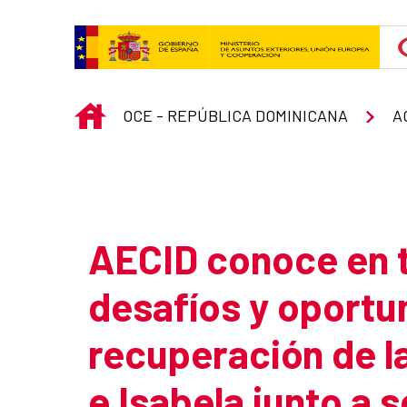
Skip to Main Content
INICIO
OCE - REPÚBLICA DOMINICANA
A
Atrás
AECID conoce en t
desafíos y oportu
recuperación de 
e Isabela junto a s