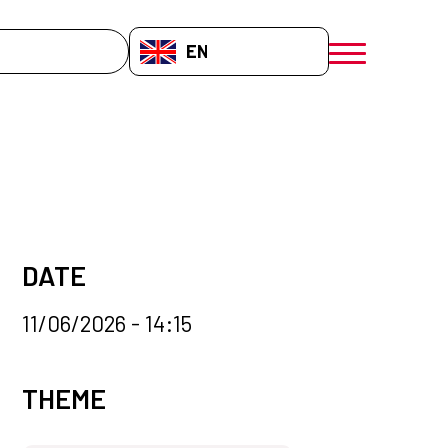
EN-GB
menú móvil a
DATE
11/06/2026 - 14:15
News categories
THEME