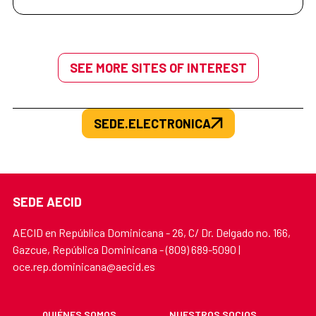
SEE MORE SITES OF INTEREST
SEDE.ELECTRONICA
SEDE AECID
AECID en República Dominicana - 26, C/ Dr. Delgado no. 166,
Gazcue, República Dominicana - (809) 689-5090 |
oce.rep.dominicana@aecid.es
QUIÉNES SOMOS
NUESTROS SOCIOS