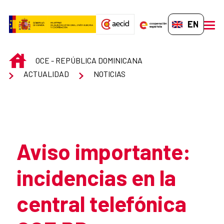
Skip to Main Content
EN-GB
men
INICIO
OCE - REPÚBLICA DOMINICANA
ACTUALIDAD
NOTICIAS
Atrás
Aviso importante:
incidencias en la
central telefónica