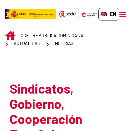
Skip to Main Content
EN-GB
men
INICIO
OCE - REPÚBLICA DOMINICANA
ACTUALIDAD
NOTICIAS
Atrás
Sindicatos,
Gobierno,
Cooperación