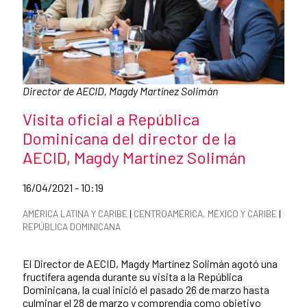
Caption:
Director de AECID, Magdy Martínez Solimán
News title
Visita oficial a República
Dominicana del director de la
AECID, Magdy Martínez Solimán
Date of publication of the news item
16/04/2021 - 10:19
News categories
AMÉRICA LATINA Y CARIBE
|
CENTROAMÉRICA, MÉXICO Y CARIBE
|
REPÚBLICA DOMINICANA
Summary of the news
El Director de AECID, Magdy Martínez Solimán agotó una
fructífera agenda durante su visita a la República
Dominicana, la cual inició el pasado 26 de marzo hasta
culminar el 28 de marzo y comprendía como objetivo