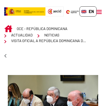
Skip to Main Content
EN-GB
men
INICIO
OCE - REPÚBLICA DOMINICANA
ACTUALIDAD
NOTICIAS
VISITA OFICIAL A REPÚBLICA DOMINICANA DEL DIRECTOR DE LA AECID, MAGDY MARTÍNEZ SOLIMÁN