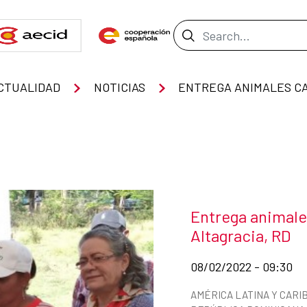
Search Bar
CTUALIDAD
NOTICIAS
News title
Entrega animale
Altagracia, RD
Date of publication of
08/02/2022 - 09:30
News categories
AMÉRICA LATINA Y CARI