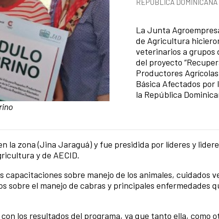
REPÚBLICA DOMINICANA
Summary of the news
La Junta Agroempresar
de Agricultura hiciero
veterinarios a grupos 
del proyecto “Recuper
Productores Agrícolas
Básica Afectados por l
la República Dominica
rino
en la zona (Jina Jaraguá) y fue presidida por líderes y lide
gricultura y de AECID.
ios capacitaciones sobre manejo de los animales, cuidados ve
s sobre el manejo de cabras y principales enfermedades q
con los resultados del programa, ya que tanto ella, como o