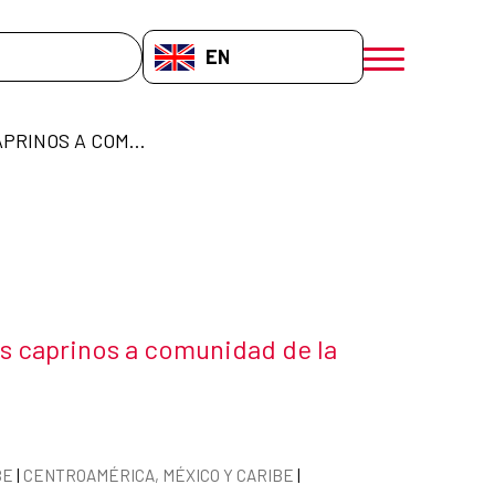
EN-GB
menú móvil a
ENTREGA ANIMALES CAPRINOS A COMUNIDAD DE LA ALTAGRACIA, RD
s caprinos a comunidad de la
 the news item
BE
|
CENTROAMÉRICA, MÉXICO Y CARIBE
|