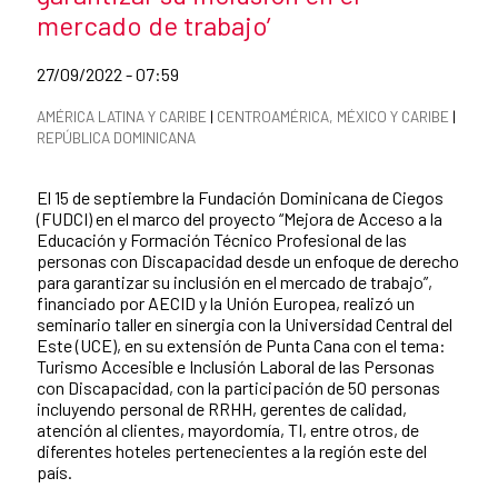
mercado de trabajo’
Date of publication of the news item
27/09/2022 - 07:59
News categories
AMÉRICA LATINA Y CARIBE
|
CENTROAMÉRICA, MÉXICO Y CARIBE
|
REPÚBLICA DOMINICANA
Summary of the news
El 15 de septiembre la Fundación Dominicana de Ciegos
(FUDCI) en el marco del proyecto “Mejora de Acceso a la
Educación y Formación Técnico Profesional de las
personas con Discapacidad desde un enfoque de derecho
para garantizar su inclusión en el mercado de trabajo”,
financiado por AECID y la Unión Europea, realizó un
seminario taller en sinergia con la Universidad Central del
Este (UCE), en su extensión de Punta Cana con el tema:
Turismo Accesible e Inclusión Laboral de las Personas
con Discapacidad, con la participación de 50 personas
incluyendo personal de RRHH, gerentes de calidad,
atención al clientes, mayordomía, TI, entre otros, de
diferentes hoteles pertenecientes a la región este del
país.