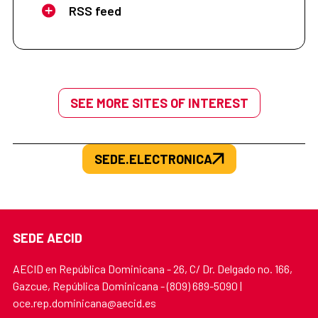
RSS feed
SEE MORE SITES OF INTEREST
SEDE.ELECTRONICA
SEDE AECID
AECID en República Dominicana - 26, C/ Dr. Delgado no. 166,
Gazcue, República Dominicana - (809) 689-5090 |
oce.rep.dominicana@aecid.es