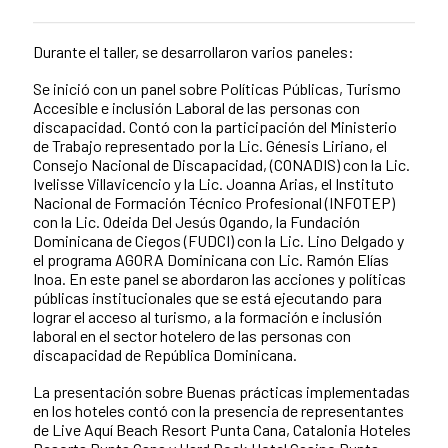
Durante el taller, se desarrollaron varios paneles:
News content
Se inició con un panel sobre Políticas Públicas, Turismo
Accesible e inclusión Laboral de las personas con
discapacidad. Contó con la participación del Ministerio
de Trabajo representado por la Lic. Génesis Liriano, el
Consejo Nacional de Discapacidad, (CONADIS) con la Lic.
Ivelisse Villavicencio y la Lic. Joanna Arias, el Instituto
Nacional de Formación Técnico Profesional (INFOTEP)
con la Lic. Odeida Del Jesús Ogando, la Fundación
Dominicana de Ciegos (FUDCI) con la Lic. Lino Delgado y
el programa AGORA Dominicana con Lic. Ramón Elías
Inoa. En este panel se abordaron las acciones y políticas
públicas institucionales que se está ejecutando para
lograr el acceso al turismo, a la formación e inclusión
laboral en el sector hotelero de las personas con
discapacidad de República Dominicana.
La presentación sobre Buenas prácticas implementadas
en los hoteles contó con la presencia de representantes
de Live Aquí Beach Resort Punta Cana, Catalonia Hoteles