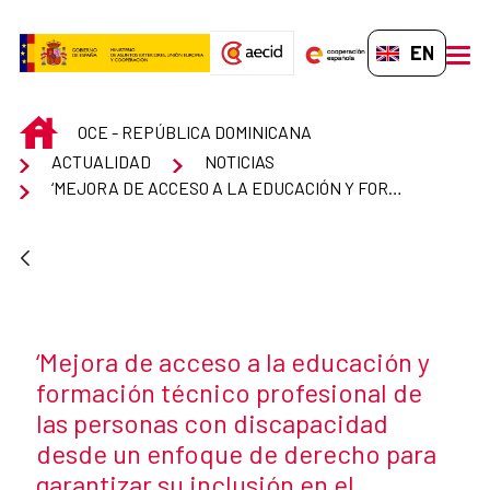
Skip to Main Content
EN-GB
men
INICIO
OCE - REPÚBLICA DOMINICANA
ACTUALIDAD
NOTICIAS
‘MEJORA DE ACCESO A LA EDUCACIÓN Y FORMACIÓN TÉCNICO PROFESIONAL DE LAS PERSONAS CON DISCAPACIDAD DESDE UN ENFOQUE DE DERECHO PARA GARANTIZAR SU INCLUSIÓN EN EL MERCADO DE TRABAJO’
News title
‘Mejora de acceso a la educación y
formación técnico profesional de
las personas con discapacidad
desde un enfoque de derecho para
garantizar su inclusión en el