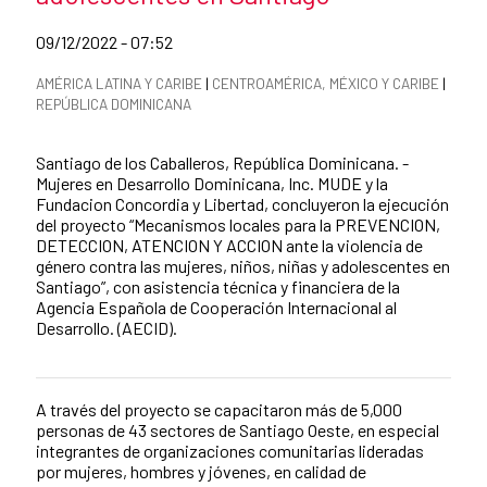
Date of publication of the news item
09/12/2022 - 07:52
News categories
AMÉRICA LATINA Y CARIBE
|
CENTROAMÉRICA, MÉXICO Y CARIBE
|
REPÚBLICA DOMINICANA
Summary of the news
Santiago de los Caballeros, República Dominicana. -
Mujeres en Desarrollo Dominicana, Inc. MUDE y la
Fundacion Concordia y Libertad, concluyeron la ejecución
del proyecto “Mecanismos locales para la PREVENCION,
DETECCION, ATENCION Y ACCION ante la violencia de
género contra las mujeres, niños, niñas y adolescentes en
Santiago”, con asistencia técnica y financiera de la
Agencia Española de Cooperación Internacional al
Desarrollo. (AECID).
A través del proyecto se capacitaron más de 5,000
News content
personas de 43 sectores de Santiago Oeste, en especial
integrantes de organizaciones comunitarias lideradas
por mujeres, hombres y jóvenes, en calidad de