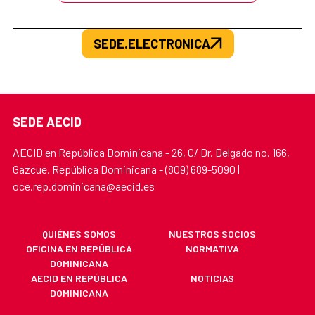
SEDE.ELECTRONICA
SEDE AECID
AECID en República Dominicana - 26, C/ Dr. Delgado no. 166,
Gazcue, República Dominicana - (809) 689-5090 |
oce.rep.dominicana@aecid.es
QUIÉNES SOMOS
NUESTROS SOCIOS
OFICINA EN REPÚBLICA
NORMATIVA
DOMINICANA
AECID EN REPÚBLICA
NOTICIAS
DOMINICANA