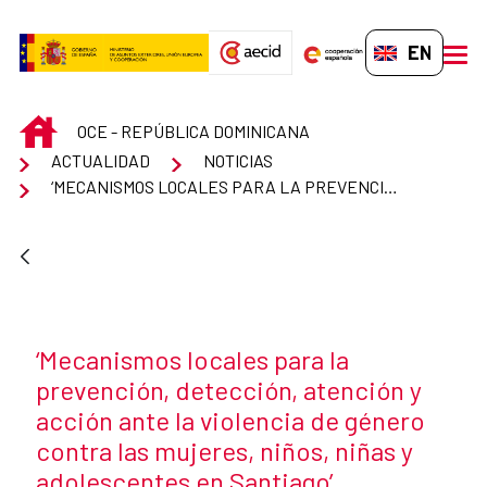
Skip to Main Content
EN-GB
men
INICIO
OCE - REPÚBLICA DOMINICANA
ACTUALIDAD
NOTICIAS
‘MECANISMOS LOCALES PARA LA PREVENCIÓN, DETECCIÓN, ATENCIÓN Y ACCIÓN ANTE LA VIOLENCIA DE GÉNERO CONTRA LAS MUJERES, NIÑOS, NIÑAS Y ADOLESCENTES EN SANTIAGO’
News title
‘Mecanismos locales para la
prevención, detección, atención y
acción ante la violencia de género
contra las mujeres, niños, niñas y
adolescentes en Santiago’